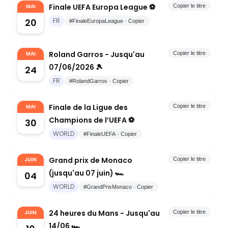
Finale UEFA Europa League ⚽
MAI
Copier le titre
20
FR
#FinaleEuropaLeague · Copier
Roland Garros - Jusqu'au
MAI
Copier le titre
07/06/2026 🎾
24
FR
#RolandGarros · Copier
Finale de la Ligue des
MAI
Copier le titre
Champions de l’UEFA ⚽️
30
WORLD
#FinaleUEFA · Copier
Grand prix de Monaco
JUIN
Copier le titre
(jusqu'au 07 juin) 🏎
04
WORLD
#GrandPrixMonaco · Copier
24 heures du Mans - Jusqu'au
JUIN
Copier le titre
14/06 🏎