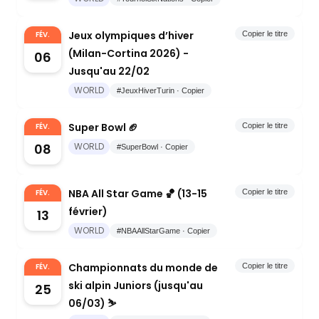
Jeux olympiques d’hiver
FÉV.
Copier le titre
(Milan-Cortina 2026) -
06
Jusqu'au 22/02
WORLD
#JeuxHiverTurin · Copier
Super Bowl 🏈
FÉV.
Copier le titre
08
WORLD
#SuperBowl · Copier
NBA All Star Game 🏀 (13-15
FÉV.
Copier le titre
février)
13
WORLD
#NBAAllStarGame · Copier
Championnats du monde de
FÉV.
Copier le titre
ski alpin Juniors (jusqu'au
25
06/03) ⛷️