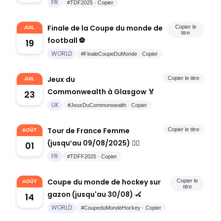
FR
#TDF2025 · Copier
Finale de la Coupe du monde de
JUIL.
Copier le
titre
football ⚽️
19
WORLD
#FinaleCoupeDuMonde · Copier
Jeux du
JUIL.
Copier le titre
Commonwealth à Glasgow 🏅
23
UK
#JeuxDuCommonwealth · Copier
Tour de France Femme
AOÛT
Copier le titre
(jusqu’au 09/08/2025) 🚴‍♀️
01
FR
#TDFF2025 · Copier
Coupe du monde de hockey sur
AOÛT
Copier le
titre
gazon (jusqu'au 30/08) 🏑
14
WORLD
#CoupeduMondeHockey · Copier