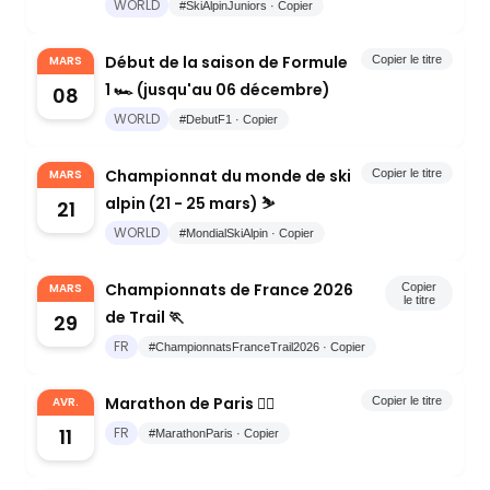
WORLD
#SkiAlpinJuniors · Copier
Début de la saison de Formule
MARS
Copier le titre
1 🏎️ (jusqu'au 06 décembre)
08
WORLD
#DebutF1 · Copier
Championnat du monde de ski
MARS
Copier le titre
alpin (21 - 25 mars) ⛷️
21
WORLD
#MondialSkiAlpin · Copier
Championnats de France 2026
MARS
Copier
le titre
de Trail 🏃
29
FR
#ChampionnatsFranceTrail2026 · Copier
Marathon de Paris 🏃‍♂️
AVR.
Copier le titre
11
FR
#MarathonParis · Copier