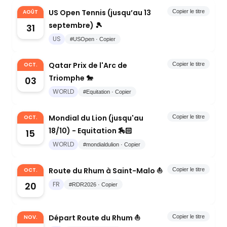
US Open Tennis (jusqu’au 13
AOÛT
Copier le titre
septembre) 🎾
31
US
#USOpen · Copier
Qatar Prix de l'Arc de
OCT.
Copier le titre
Triomphe 🐎
03
WORLD
#Equitation · Copier
Mondial du Lion (jusqu'au
OCT.
Copier le titre
18/10) - Equitation 🏇🏻
15
WORLD
#mondialdulion · Copier
Route du Rhum à Saint-Malo ⛵️
OCT.
Copier le titre
20
FR
#RDR2026 · Copier
Départ Route du Rhum ⛵️
NOV.
Copier le titre