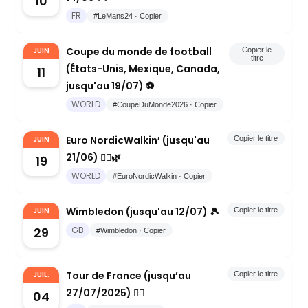
10
FR
#LeMans24 · Copier
Coupe du monde de football
JUIN
Copier le
titre
(États-Unis, Mexique, Canada,
11
jusqu'au 19/07) ⚽️
WORLD
#CoupeDuMonde2026 · Copier
Euro NordicWalkin’ (jusqu'au
JUIN
Copier le titre
21/06) 🚶‍♂️🌿
19
WORLD
#EuroNordicWalkin · Copier
Wimbledon (jusqu'au 12/07) 🎾
JUIN
Copier le titre
29
GB
#Wimbledon · Copier
Tour de France (jusqu’au
JUIL.
Copier le titre
27/07/2025) 🚴‍♀️
04