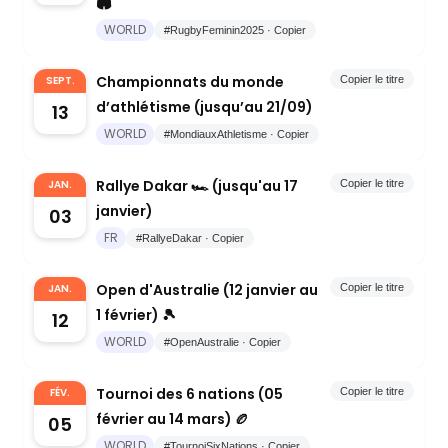
🏟
WORLD
#RugbyFeminin2025 · Copier
Championnats du monde
SEPT.
Copier le titre
d’athlétisme (jusqu’au 21/09)
13
WORLD
#MondiauxAthletisme · Copier
Rallye Dakar 🏎️ (jusqu'au 17
JAN.
Copier le titre
janvier)
03
FR
#RallyeDakar · Copier
Open d'Australie (12 janvier au
JAN.
Copier le titre
1 février) 🎾
12
WORLD
#OpenAustralie · Copier
Tournoi des 6 nations (05
FÉV.
Copier le titre
février au 14 mars) 🏉
05
WORLD
#TournoiSixNations · Copier