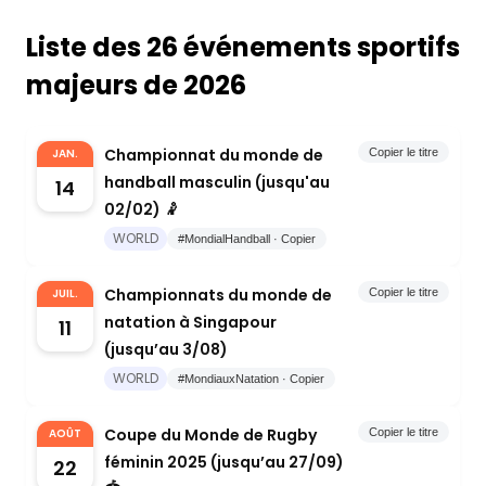
Liste des 26 événements sportifs
majeurs de 2026
Championnat du monde de
JAN.
Copier le titre
handball masculin (jusqu'au
14
02/02) 🤾
WORLD
#MondialHandball · Copier
Championnats du monde de
JUIL.
Copier le titre
natation à Singapour
11
(jusqu’au 3/08)
WORLD
#MondiauxNatation · Copier
Coupe du Monde de Rugby
AOÛT
Copier le titre
féminin 2025 (jusqu’au 27/09)
22