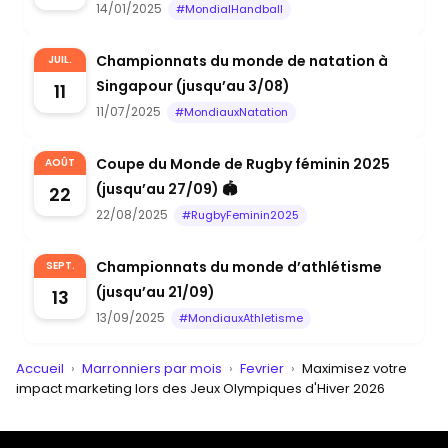
14/01/2025
#MondialHandball
Championnats du monde de natation à
JUIL.
Singapour (jusqu’au 3/08)
11
11/07/2025
#MondiauxNatation
Coupe du Monde de Rugby féminin 2025
AOÛT
(jusqu’au 27/09) 🏟
22
22/08/2025
#RugbyFeminin2025
Championnats du monde d’athlétisme
SEPT.
(jusqu’au 21/09)
13
13/09/2025
#MondiauxAthletisme
Accueil
›
Marronniers par mois
›
Fevrier
›
Maximisez votre
impact marketing lors des Jeux Olympiques d'Hiver 2026