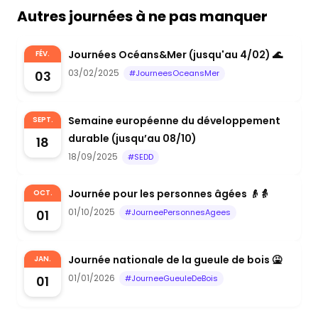
Autres journées à ne pas manquer
Journées Océans&Mer (jusqu'au 4/02) 🌊
FÉV.
03/02/2025
03
#JourneesOceansMer
Semaine européenne du développement
SEPT.
durable (jusqu’au 08/10)
18
18/09/2025
#SEDD
Journée pour les personnes âgées 👴👵
OCT.
01/10/2025
01
#JourneePersonnesAgees
Journée nationale de la gueule de bois 🤮
JAN.
01/01/2026
01
#JourneeGueuleDeBois