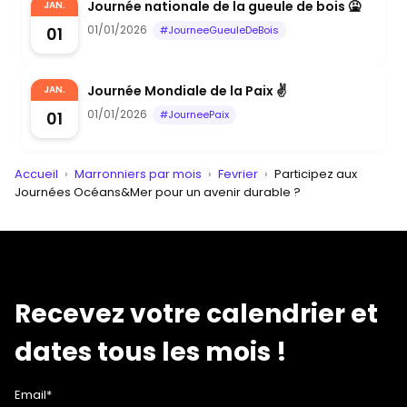
Journée nationale de la gueule de bois 🤮
JAN.
01/01/2026
01
#JourneeGueuleDeBois
Journée Mondiale de la Paix ✌️
JAN.
01/01/2026
01
#JourneePaix
Accueil
›
Marronniers par mois
›
Fevrier
›
Participez aux
Journées Océans&Mer pour un avenir durable ?
Recevez votre calendrier et
dates tous les mois !
Email*