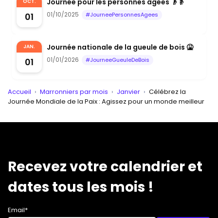
Journée pour les personnes âgées 👴👵
OCT.
01/10/2025
01
#JourneePersonnesAgees
Journée nationale de la gueule de bois 🤮
JAN.
01/01/2026
01
#JourneeGueuleDeBois
Accueil
›
Marronniers par mois
›
Janvier
›
Célébrez la
Journée Mondiale de la Paix : Agissez pour un monde meilleur
Recevez votre calendrier et
dates tous les mois !
Email*