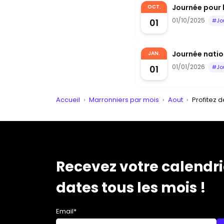
Journée pour 
OCT.
01/10/2025
01
#Jo
Journée nation
JAN.
01/01/2026
01
#Jo
Accueil
›
Marronniers par mois
›
Aout
›
Profitez 
Recevez votre calendri
dates tous les mois !
Email*