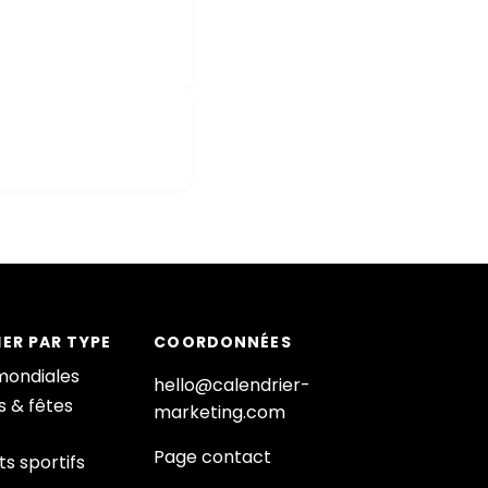
ER PAR TYPE
COORDONNÉES
mondiales
hello@calendrier-
s & fêtes
marketing.com
Page contact
s sportifs