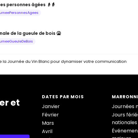
les personnes âgées 👴👵
urneePersonnesAgees
ale de la gueule de bois 🤮
urneeGueuleDeBois
de la Journée du Vin Blanc pour dynamiser votre communication
DATES PAR MOIS
MARRONNI
er et
Janvier
Journées 
Février
Jours férié
nationales
Mars
Événement
Avril