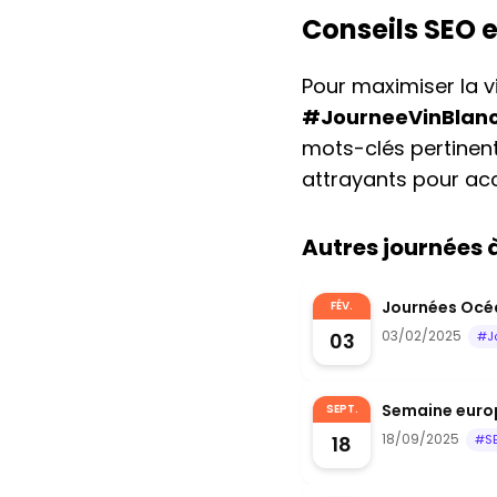
Conseils SEO 
Pour maximiser la vi
#JourneeVinBlan
mots-clés pertinents
attrayants pour ac
Autres journées
Journées Océa
FÉV.
03/02/2025
03
#J
Semaine euro
SEPT.
18/09/2025
18
#S