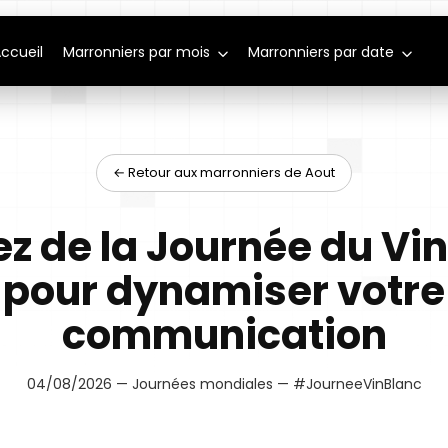
ccueil
Marronniers par mois
Marronniers par date
← Retour aux marronniers de Aout
ez de la Journée du Vi
pour dynamiser votre
communication
04/08/2026 — Journées mondiales — #JourneeVinBlanc