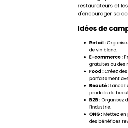
restaurateurs et les
d'encourager sa c
Idées de camp
Retail :
Organisez
de vin blanc.
E-commerce :
Pr
gratuites ou des
Food :
Créez des 
parfaitement avec
Beauté :
Lancez u
produits de beauté
B2B :
Organisez d
l'industrie.
ONG :
Mettez en p
des bénéfices re