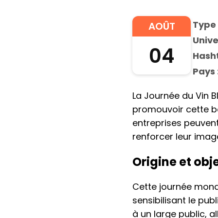
Type 
AOÛT
Unive
04
Hasht
Pays 
La Journée du Vin B
promouvoir cette bo
entreprises peuvent
renforcer leur imag
Origine et obj
Cette journée mondi
sensibilisant le publ
à un large public, 