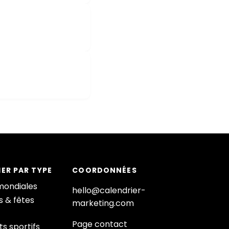
ER PAR TYPE
COORDONNÉES
mondiales
hello@calendrier-
s & fêtes
marketing.com
Page contact
s sportifs