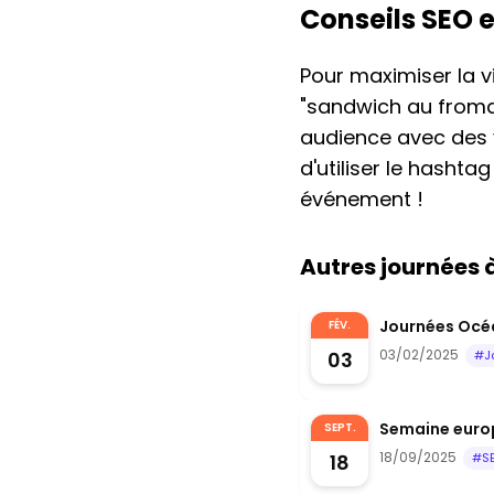
Conseils SEO 
Pour maximiser la v
"sandwich au froma
audience avec des v
d'utiliser le hashta
événement !
Autres journées
Journées Océa
FÉV.
03/02/2025
03
#J
Semaine euro
SEPT.
18/09/2025
18
#S