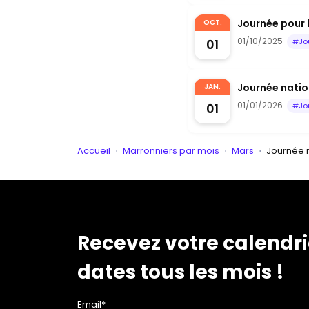
Journée pour 
OCT.
01/10/2025
01
#Jo
Journée nation
JAN.
01/01/2026
01
#Jo
Accueil
›
Marronniers par mois
›
Mars
›
Journée n
Recevez votre calendri
dates tous les mois !
Email*