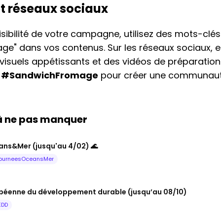
et réseaux sociaux
isibilité de votre campagne, utilisez des mots-cl
ge" dans vos contenus. Sur les réseaux sociaux, 
isuels appétissants et des vidéos de préparation.
g
#SandwichFromage
pour créer une communaut
 à ne pas manquer
ns&Mer (jusqu'au 4/02) 🌊
ourneesOceansMer
péenne du développement durable (jusqu’au 08/10)
EDD