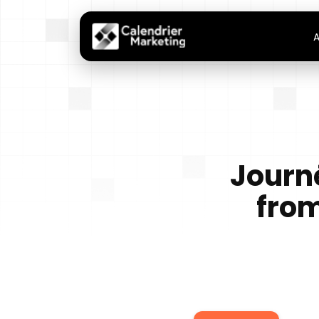
A
Journ
from