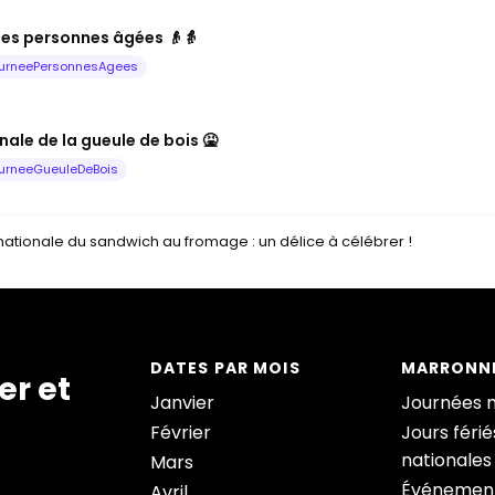
les personnes âgées 👴👵
urneePersonnesAgees
ale de la gueule de bois 🤮
urneeGueuleDeBois
ationale du sandwich au fromage : un délice à célébrer !
DATES PAR MOIS
MARRONNI
er et
Janvier
Journées 
Février
Jours férié
nationales
Mars
Événement
Avril