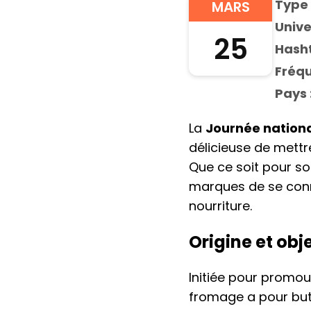
Type 
MARS
Unive
25
Hasht
Fréqu
Pays 
La
Journée nation
délicieuse de mettr
Que ce soit pour so
marques de se conn
nourriture.
Origine et obj
Initiée pour promou
fromage a pour but 