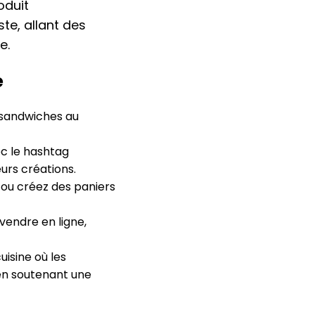
oduit
te, allant des
e.
e
 sandwiches au
c le hashtag
rs créations.
, ou créez des paniers
vendre en ligne,
isine où les
en soutenant une