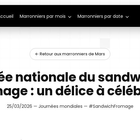
ccueil
Marronniers par mois
Marronniers par date
← Retour aux marronniers de Mars
ée nationale du sandw
age : un délice à céléb
25/03/2026 — Journées mondiales — #SandwichFromage