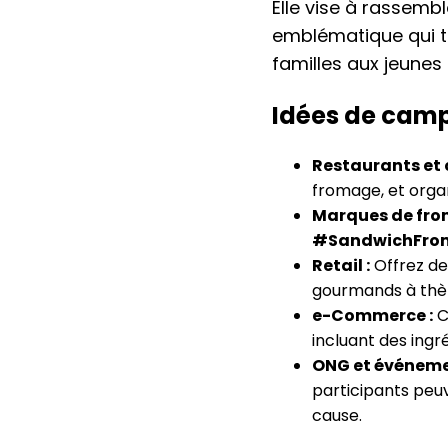
Elle vise à rassemb
emblématique qui tr
familles aux jeunes
Idées de camp
Restaurants et c
fromage, et orga
Marques de fro
#SandwichFro
Retail :
Offrez des
gourmands à th
e-Commerce :
C
incluant des ingré
ONG et événeme
participants peu
cause.