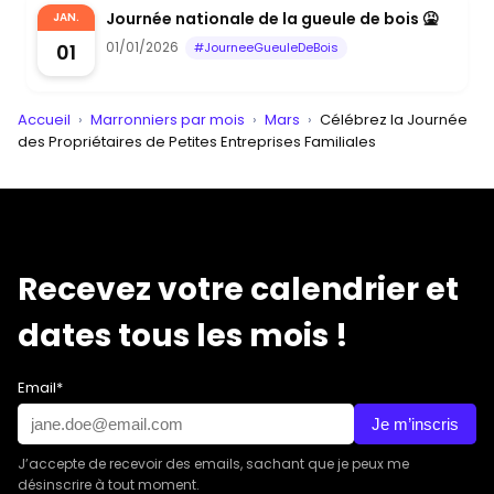
Journée nationale de la gueule de bois 🤮
JAN.
01/01/2026
01
#JourneeGueuleDeBois
Accueil
›
Marronniers par mois
›
Mars
›
Célébrez la Journée
des Propriétaires de Petites Entreprises Familiales
Recevez votre calendrier et
dates tous les mois !
Email*
Je m’inscris
J’accepte de recevoir des emails, sachant que je peux me
désinscrire à tout moment.