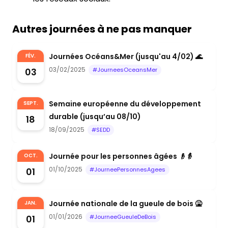
Autres journées à ne pas manquer
Journées Océans&Mer (jusqu'au 4/02) 🌊
FÉV.
03/02/2025
03
#JourneesOceansMer
Semaine européenne du développement
SEPT.
durable (jusqu’au 08/10)
18
18/09/2025
#SEDD
Journée pour les personnes âgées 👴👵
OCT.
01/10/2025
01
#JourneePersonnesAgees
Journée nationale de la gueule de bois 🤮
JAN.
01/01/2026
01
#JourneeGueuleDeBois