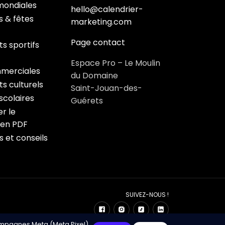
mondiales
hello@calendrier-
s & fêtes
marketing.com
Page contact
s sportifs
Espace Pro – Le Moulin
merciales
du Domaine
s culturels
Saint-Jouan-des-
colaires
Guérets
r le
 en PDF
s et conseils
SUIVEZ-NOUS !
ampagnes Meta (Meta Pixel).
ndrier Marketing – Développé avec ❤️ par Click&Digital