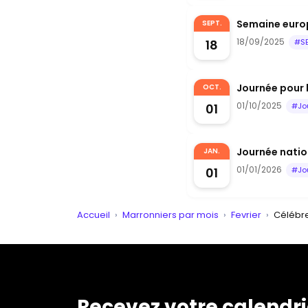
Semaine euro
SEPT.
18/09/2025
18
#S
Journée pour 
OCT.
01/10/2025
01
#Jo
Journée nation
JAN.
01/01/2026
01
#Jo
Accueil
›
Marronniers par mois
›
Fevrier
›
Célébre
Recevez votre calendri