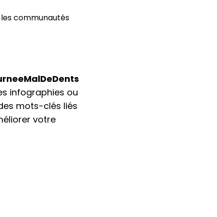
ns les communautés
rneeMalDeDents
s infographies ou
des mots-clés liés
méliorer votre