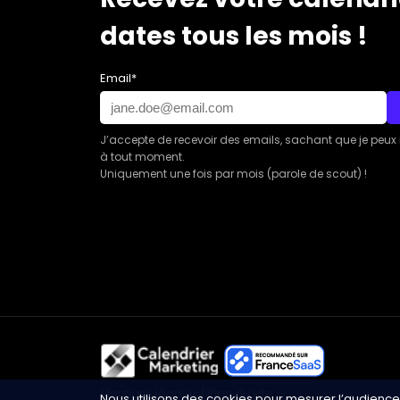
dates tous les mois !
Email*
J’accepte de recevoir des emails, sachant que je peux
à tout moment.
Uniquement une fois par mois (parole de scout) !
Mentions légales
|
Plan du site
Nous utilisons des cookies pour mesurer l’audience