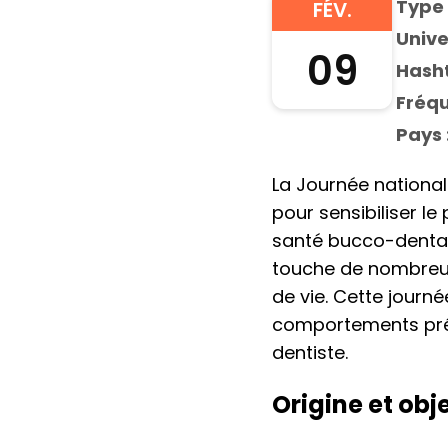
Type 
FÉV.
Unive
09
Hasht
Fréqu
Pays 
La Journée national
pour sensibiliser l
santé bucco-dentair
touche de nombreuse
de vie. Cette jour
comportements préve
dentiste.
Origine et obj