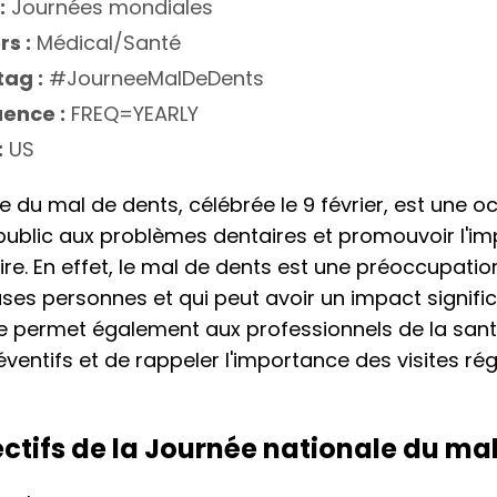
:
Journées mondiales
rs :
Médical/Santé
ag :
#JourneeMalDeDents
ence :
FREQ=YEARLY
:
US
e du mal de dents, célébrée le 9 février, est une o
e public aux problèmes dentaires et promouvoir l'i
e. En effet, le mal de dents est une préoccupatio
s personnes et qui peut avoir un impact significat
née permet également aux professionnels de la san
ntifs et de rappeler l'importance des visites régu
ectifs de la Journée nationale du ma