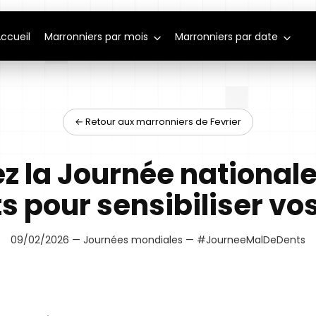
ccueil
Marronniers par mois
Marronniers par date
← Retour aux marronniers de Fevrier
z la Journée national
s pour sensibiliser vos
09/02/2026 — Journées mondiales — #JourneeMalDeDents