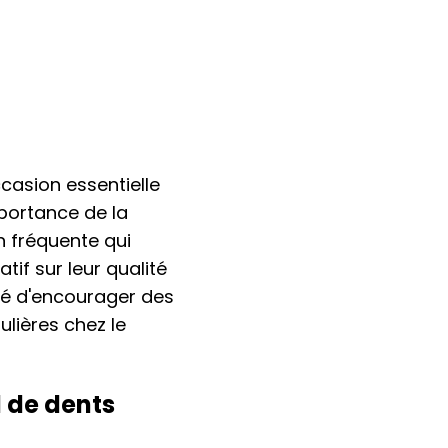
ccasion essentielle
mportance de la
n fréquente qui
if sur leur qualité
té d'encourager des
lières chez le
l de dents