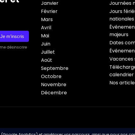
Janvier
Journées 
Février
Jours férié
nationales
Mars
Événement
Avril
majeurs
Mai
Je m’inscris
Dates com
Juin
 me désinscrire
Événement
Juillet
Vacances s
Août
Télécharge
Septembre
calendrier
Octobre
Nos article
Novembre
Décembre
 (Google Analytics) et améliorer vos parcours, ainsi que pour nos c
Copyright © 2026 Cale