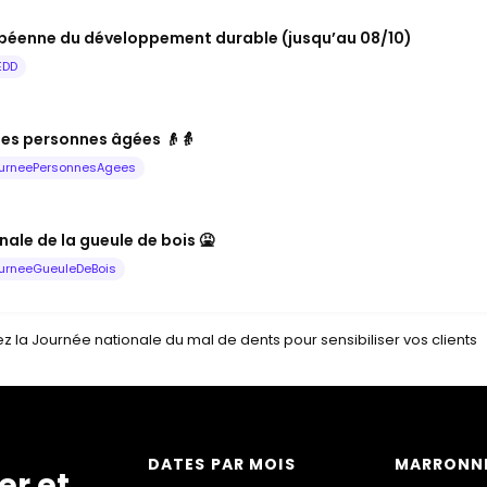
péenne du développement durable (jusqu’au 08/10)
EDD
les personnes âgées 👴👵
urneePersonnesAgees
ale de la gueule de bois 🤮
urneeGueuleDeBois
z la Journée nationale du mal de dents pour sensibiliser vos clients
DATES PAR MOIS
MARRONNI
er et