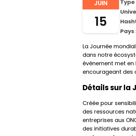
Type 
JUIN
Unive
15
Hasht
Pays 
La Journée mondial
dans notre écosystè
événement met en lu
encourageant des ac
Détails sur la
Créée pour sensibili
des ressources natu
entreprises aux ONG
des initiatives dura