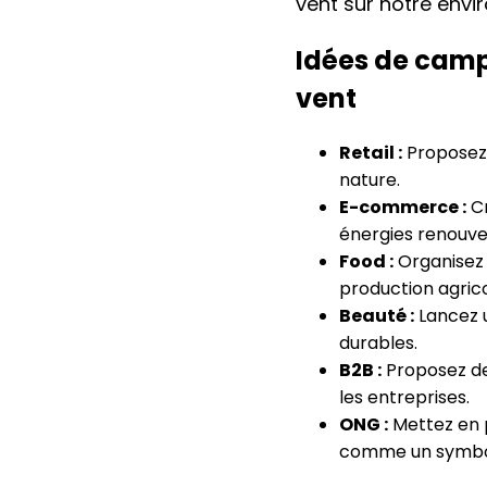
vent sur notre envi
Idées de camp
vent
Retail :
Proposez 
nature.
E-commerce :
Cr
énergies renouve
Food :
Organisez 
production agrico
Beauté :
Lancez u
durables.
B2B :
Proposez des
les entreprises.
ONG :
Mettez en p
comme un symbol