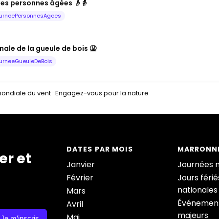
les personnes âgées 👴👵
urneePersonnesAgees
ale de la gueule de bois 🤮
urneeGueuleDeBois
ondiale du vent : Engagez-vous pour la nature
DATES PAR MOIS
MARRONNI
er et
Janvier
Journées 
Février
Jours férié
nationales
Mars
Événement
Avril
majeurs
Mai
Je m’inscris