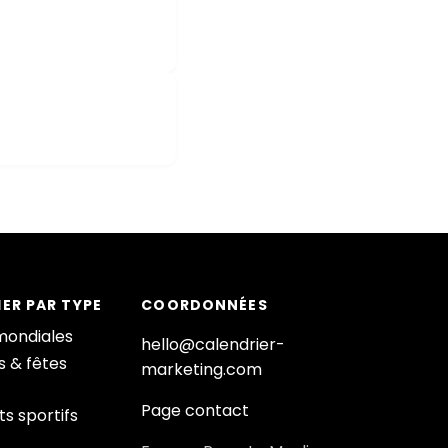
ER PAR TYPE
COORDONNÉES
mondiales
hello@calendrier-
s & fêtes
marketing.com
Page contact
s sportifs