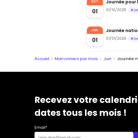
Journée pour 
OCT.
01/10/2025
01
#Jo
Journée nation
JAN.
01/01/2026
01
#Jo
Accueil
›
Marronniers par mois
›
Juin
›
Journée m
Recevez votre calendri
dates tous les mois !
Email*