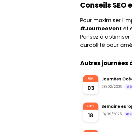
Conseils SEO 
Pour maximiser l'i
#JourneeVent
et 
Pensez à optimiser 
durabilité pour améli
Autres journées
Journées Océa
FÉV.
03/02/2025
03
#J
Semaine euro
SEPT.
18/09/2025
18
#S