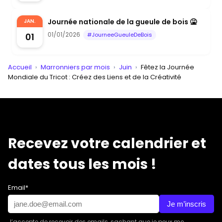
Journée nationale de la gueule de bois 🤮
JAN.
01/01/2026
01
#JourneeGueuleDeBois
Accueil
›
Marronniers par mois
›
Juin
›
Fêtez la Journée
Mondiale du Tricot : Créez des Liens et de la Créativité
Recevez votre calendrier et
dates tous les mois !
Email*
Je m’inscris
J’accepte de recevoir des emails, sachant que je peux me