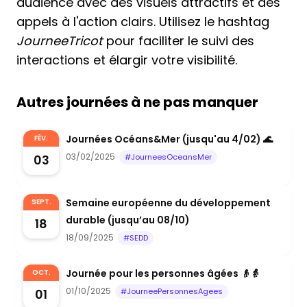
audience avec des visuels attractifs et des
appels à l'action clairs. Utilisez le hashtag
JourneeTricot
pour faciliter le suivi des
interactions et élargir votre visibilité.
Autres journées à ne pas manquer
Journées Océans&Mer (jusqu'au 4/02) 🌊
FÉV.
03/02/2025
03
#JourneesOceansMer
Semaine européenne du développement
SEPT.
durable (jusqu’au 08/10)
18
18/09/2025
#SEDD
Journée pour les personnes âgées 👴👵
OCT.
01/10/2025
01
#JourneePersonnesAgees