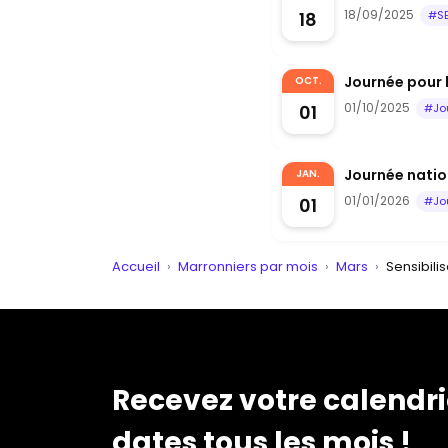
18/09/2025
18
#S
Journée pour 
OCT.
01/10/2025
01
#Jo
Journée nation
JAN.
01/01/2026
01
#Jo
Accueil
›
Marronniers par mois
›
Mars
›
Sensibili
Recevez votre calendri
dates tous les mois !