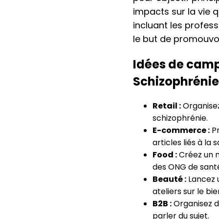
impacts sur la vie 
incluant les profess
le but de promouvoi
Idées de camp
Schizophrénie
Retail :
Organisez
schizophrénie.
E-commerce :
Pr
articles liés à la
Food :
Créez un m
des ONG de sant
Beauté :
Lancez u
ateliers sur le b
B2B :
Organisez de
parler du sujet.