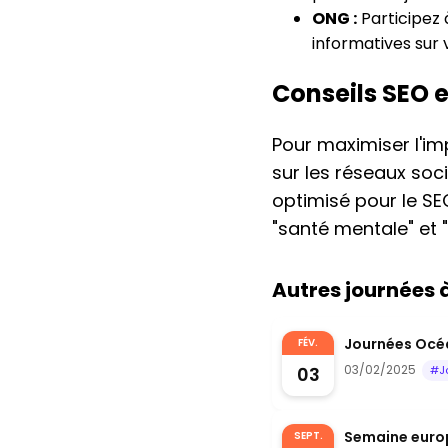
ONG :
Participez 
informatives sur 
Conseils SEO 
Pour maximiser l'i
sur les réseaux soc
optimisé pour le SE
"santé mentale" et "
Autres journées
Journées Océa
FÉV.
03/02/2025
03
#J
Semaine euro
SEPT.