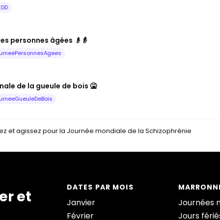
EDD
les personnes âgées 👴👵
urneePersonnesAgees
ale de la gueule de bois 🤮
urneeGueuleDeBois
sez et agissez pour la Journée mondiale de la Schizophrénie
DATES PAR MOIS
MARRONNI
er et
Janvier
Journées 
Février
Jours férié