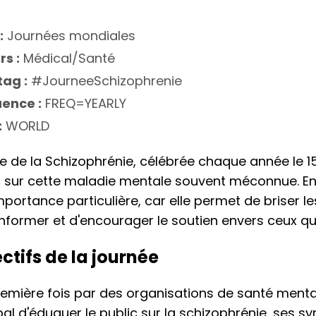
:
Journées mondiales
rs :
Médical/Santé
ag :
#JourneeSchizophrenie
ence :
FREQ=YEARLY
:
WORLD
 de la Schizophrénie, célébrée chaque année le 15
lic sur cette maladie mentale souvent méconnue. En
mportance particulière, car elle permet de briser l
informer et d'encourager le soutien envers ceux qui
ectifs de la journée
remière fois par des organisations de santé menta
ipal d'éduquer le public sur la schizophrénie, ses 