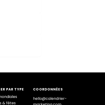
ER PAR TYPE
COORDONNÉES
mondiales
hello@calendrier-
s & fêtes
marketing.com