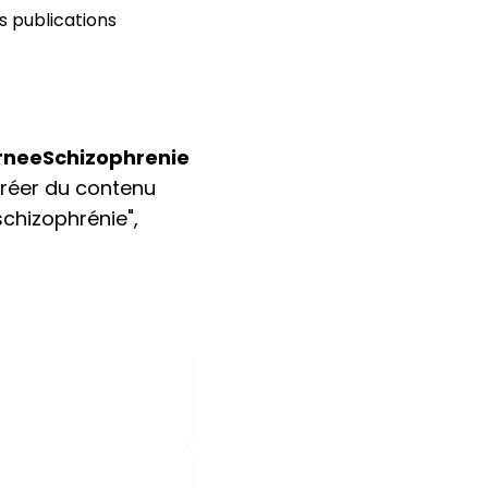
s publications
neeSchizophrenie
 créer du contenu
schizophrénie",