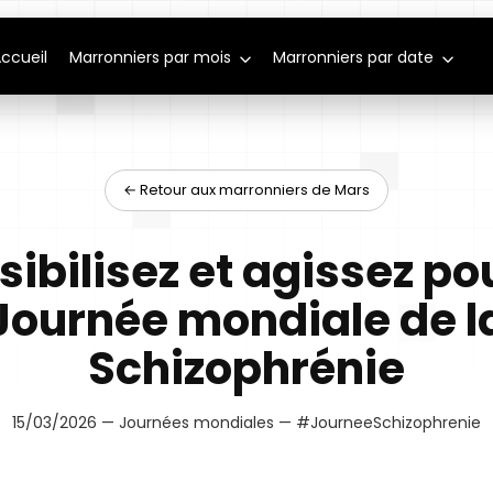
ccueil
Marronniers par mois
Marronniers par date
← Retour aux marronniers de Mars
sibilisez et agissez pou
Journée mondiale de l
Schizophrénie
15/03/2026 — Journées mondiales — #JourneeSchizophrenie