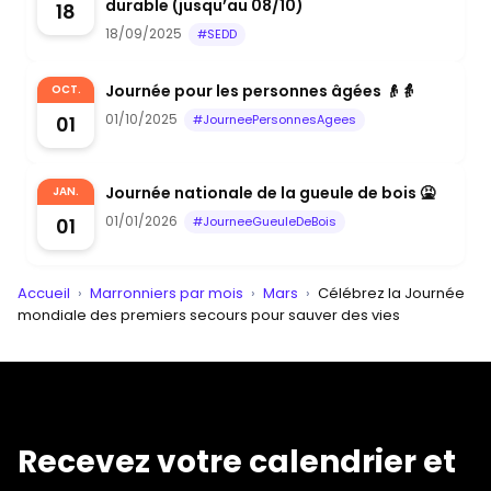
durable (jusqu’au 08/10)
18
18/09/2025
#SEDD
Journée pour les personnes âgées 👴👵
OCT.
01/10/2025
01
#JourneePersonnesAgees
Journée nationale de la gueule de bois 🤮
JAN.
01/01/2026
01
#JourneeGueuleDeBois
Accueil
›
Marronniers par mois
›
Mars
›
Célébrez la Journée
mondiale des premiers secours pour sauver des vies
Recevez votre calendrier et