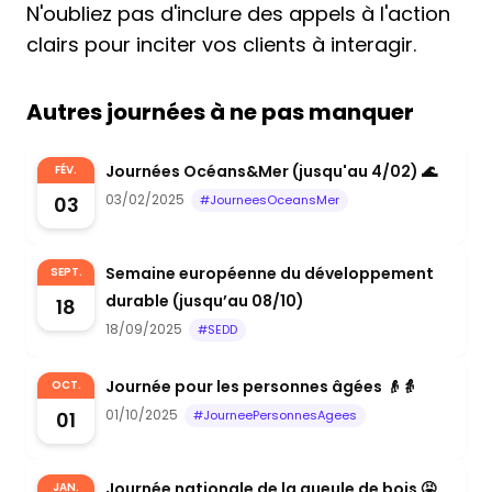
N'oubliez pas d'inclure des appels à l'action
clairs pour inciter vos clients à interagir.
Autres journées à ne pas manquer
Journées Océans&Mer (jusqu'au 4/02) 🌊
FÉV.
03/02/2025
03
#JourneesOceansMer
Semaine européenne du développement
SEPT.
durable (jusqu’au 08/10)
18
18/09/2025
#SEDD
Journée pour les personnes âgées 👴👵
OCT.
01/10/2025
01
#JourneePersonnesAgees
Journée nationale de la gueule de bois 🤮
JAN.