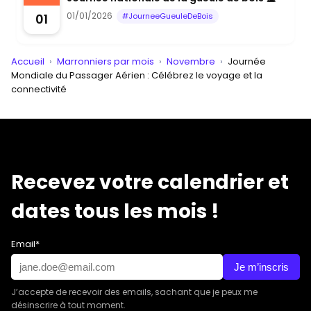
01/01/2026
01
#JourneeGueuleDeBois
Accueil
›
Marronniers par mois
›
Novembre
›
Journée
Mondiale du Passager Aérien : Célébrez le voyage et la
connectivité
Recevez votre calendrier et
dates tous les mois !
Email*
Je m’inscris
J’accepte de recevoir des emails, sachant que je peux me
désinscrire à tout moment.