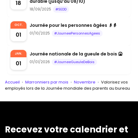
durable (jusqu’au 08/10)
18
18/09/2025
#SEDD
Journée pour les personnes âgées 👴👵
OCT.
01/10/2025
01
#JourneePersonnesAgees
Journée nationale de la gueule de bois 🤮
JAN.
01/01/2026
01
#JourneeGueuleDeBois
Accueil
›
Marronniers par mois
›
Novembre
›
Valorisez vos
employés lors de la Journée mondiale des parents au bureau
Recevez votre calendrier et