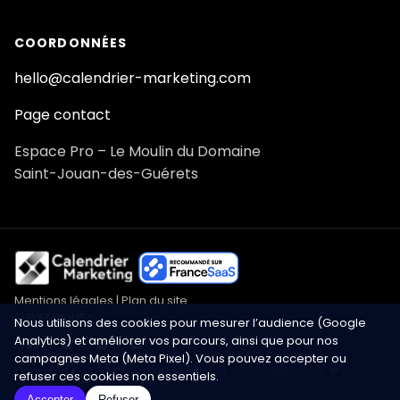
COORDONNÉES
hello@calendrier-marketing.com
Page contact
Espace Pro – Le Moulin du Domaine
Saint-Jouan-des-Guérets
Mentions légales
|
Plan du site
SUIVEZ-NOUS !
Nous utilisons des cookies pour mesurer l’audience (Google
Analytics) et améliorer vos parcours, ainsi que pour nos
campagnes Meta (Meta Pixel). Vous pouvez accepter ou
Copyright © 2026 Calendrier Marketing – Développé avec ❤️ par
refuser ces cookies non essentiels.
Click&Digital
Accepter
Refuser