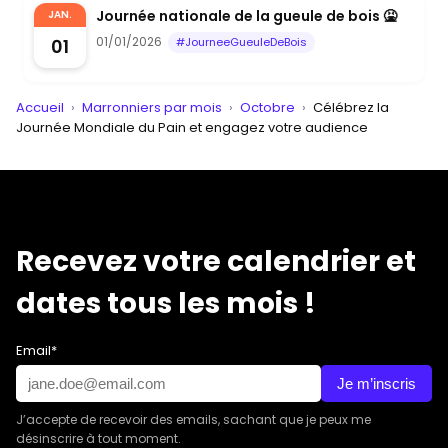
Journée nationale de la gueule de bois 🤮
JAN.
01/01/2026
01
#JourneeGueuleDeBois
Accueil
›
Marronniers par mois
›
Octobre
›
Célébrez la
Journée Mondiale du Pain et engagez votre audience
Recevez votre calendrier et
dates tous les mois !
Email*
Je m’inscris
J’accepte de recevoir des emails, sachant que je peux me
désinscrire à tout moment.