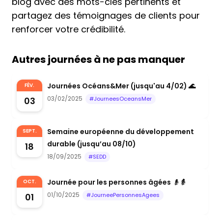
blog avec des mots-clés pertinents et
partagez des témoignages de clients pour
renforcer votre crédibilité.
Autres journées à ne pas manquer
Journées Océans&Mer (jusqu'au 4/02) 🌊
FÉV.
03/02/2025
03
#JourneesOceansMer
Semaine européenne du développement
SEPT.
durable (jusqu’au 08/10)
18
18/09/2025
#SEDD
Journée pour les personnes âgées 👴👵
OCT.
01/10/2025
01
#JourneePersonnesAgees