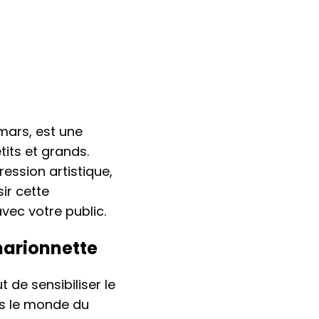
mars, est une
tits et grands.
ession artistique,
sir cette
ec votre public.
marionnette
t de sensibiliser le
ns le monde du