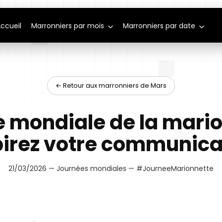
ccueil
Marronniers par mois
Marronniers par date
← Retour aux marronniers de Mars
 mondiale de la mario
pirez votre communica
21/03/2026 — Journées mondiales — #JourneeMarionnette