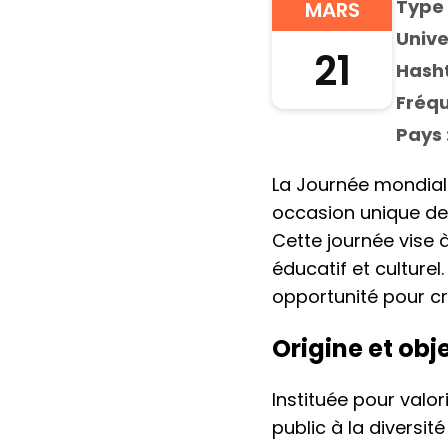
Type 
MARS
Unive
21
Hasht
Fréqu
Pays 
La Journée mondiale
occasion unique de 
Cette journée vise 
éducatif et culturel.
opportunité pour c
Origine et obj
Instituée pour valor
public à la diversi