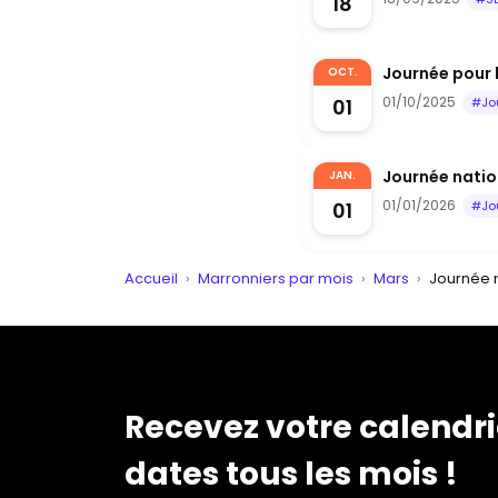
18
Journée pour 
OCT.
01/10/2025
01
#Jo
Journée nation
JAN.
01/01/2026
01
#Jo
Accueil
›
Marronniers par mois
›
Mars
›
Journée m
Recevez votre calendri
dates tous les mois !