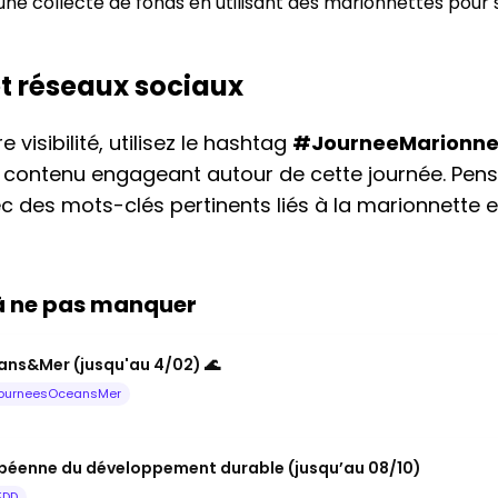
ne collecte de fonds en utilisant des marionnettes pour se
et réseaux sociaux
 visibilité, utilisez le hashtag
#JourneeMarionne
u contenu engageant autour de cette journée. Pens
ec des mots-clés pertinents liés à la marionnette 
 à ne pas manquer
ns&Mer (jusqu'au 4/02) 🌊
ourneesOceansMer
péenne du développement durable (jusqu’au 08/10)
EDD