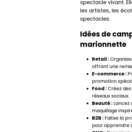
spectacle vivant. E
les artistes, les éc
spectacles.
Idées de camp
marionnette
Retail :
Organisez
offrant une remise
E-commerce :
Pr
promotion spécial
Food :
Créez des 
réseaux sociaux.
Beauté :
Lancez u
maquillage inspi
B2B :
Faites la pr
pour apprendre à