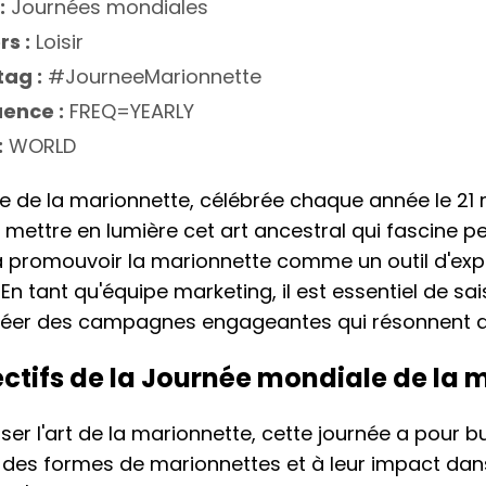
:
Journées mondiales
rs :
Loisir
ag :
#JourneeMarionnette
ence :
FREQ=YEARLY
:
WORLD
 de la marionnette, célébrée chaque année le 21 
mettre en lumière cet art ancestral qui fascine pe
à promouvoir la marionnette comme un outil d'expr
 En tant qu'équipe marketing, il est essentiel de sai
réer des campagnes engageantes qui résonnent av
ectifs de la Journée mondiale de la 
iser l'art de la marionnette, cette journée a pour bu
té des formes de marionnettes et à leur impact da