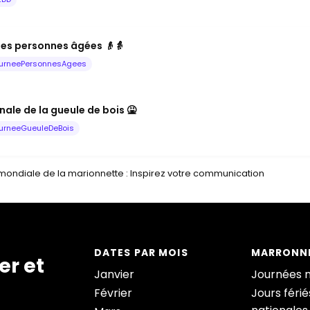
les personnes âgées 👴👵
urneePersonnesAgees
ale de la gueule de bois 🤮
urneeGueuleDeBois
ondiale de la marionnette : Inspirez votre communication
DATES PAR MOIS
MARRONNI
er et
Janvier
Journées 
Février
Jours férié