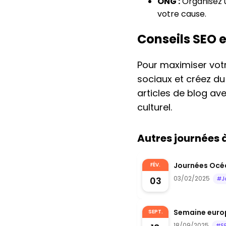
ONG :
Organisez u
votre cause.
Conseils SEO 
Pour maximiser votre
sociaux et créez d
articles de blog av
culturel.
Autres journées
Journées Océa
FÉV.
03/02/2025
03
#J
Semaine euro
SEPT.
18/09/2025
#S