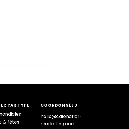
ER PAR TYPE
COORDONNÉES
mondiales
hello@calendrier-
s & fêtes
marketing.com