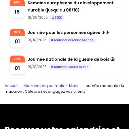
Semaine européenne du développement
SEPT.
durable (jusqu’au 08/10)
18
18/09/2025
#SEDD
Journée pour les personnes âgées 👴👵
OCT.
01/10/2025
01
#JourneePersonnesAgees
Journée nationale de la gueule de bois 🤮
JAN.
01/01/2026
01
#JourneeGueuleDeBois
Accueil
›
Marronniers par mois
›
Mars
›
Journée mondiale du
macaron : Célébrez et engagez vos clients !