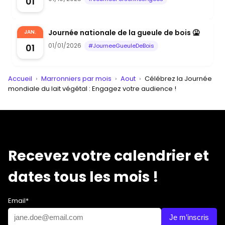
01
Journée nationale de la gueule de bois 🤮
JAN.
01/01/2026
01
#JourneeGueuleDeBois
Accueil
›
Marronniers par mois
›
Aout
›
Célébrez la Journée
mondiale du lait végétal : Engagez votre audience !
Recevez votre calendrier et
dates tous les mois !
Email*
Je m’inscris