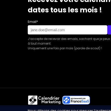
dates tous les mois !
Email*
J’accepte de recevoir des emails, sachant que je peux
à tout moment.
Uniquement une fois par mois (parole de scout) !
Mentions légales
|
Plan du site
Nous utilisons des cookies pour mesurer l’audience