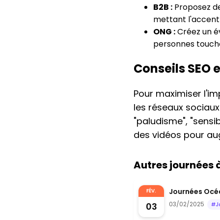
B2B :
Proposez des
mettant l'accent s
ONG :
Créez un év
personnes touchée
Conseils SEO 
Pour maximiser l'im
les réseaux sociaux
"paludisme", "sensib
des vidéos pour au
Autres journées
Journées Océa
FÉV.
03/02/2025
03
#J