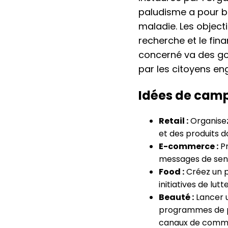
paludisme a pour bu
maladie. Les objectif
recherche et le fin
concerné va des g
par les citoyens en
Idées de camp
Retail :
Organisez
et des produits d
E-commerce :
Pr
messages de sensi
Food :
Créez un p
initiatives de lut
Beauté :
Lancer u
programmes de pré
canaux de commu