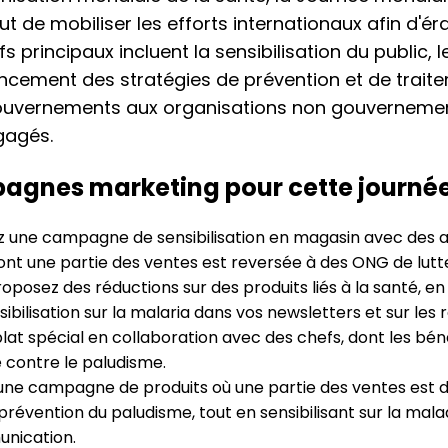
t de mobiliser les efforts internationaux afin d'ér
s principaux incluent la sensibilisation du public, l
ancement des stratégies de prévention et de traite
ouvernements aux organisations non gouvernemen
gagés.
agnes marketing pour cette journé
 une campagne de sensibilisation en magasin avec des af
ont une partie des ventes est reversée à des ONG de lutt
oposez des réductions sur des produits liés à la santé, en
bilisation sur la malaria dans vos newsletters et sur les 
lat spécial en collaboration avec des chefs, dont les bén
te contre le paludisme.
ne campagne de produits où une partie des ventes est d
vention du paludisme, tout en sensibilisant sur la malad
nication.