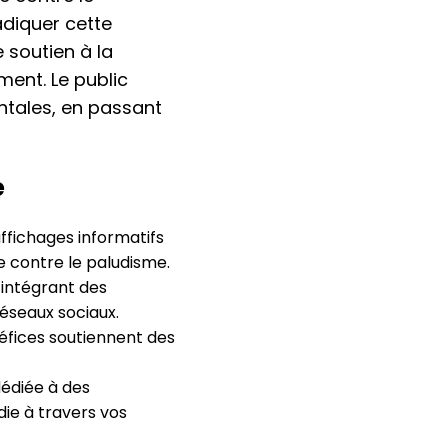
adiquer cette
e soutien à la
ment. Le public
tales, en passant
e
fichages informatifs
e contre le paludisme.
 intégrant des
réseaux sociaux.
éfices soutiennent des
édiée à des
ie à travers vos