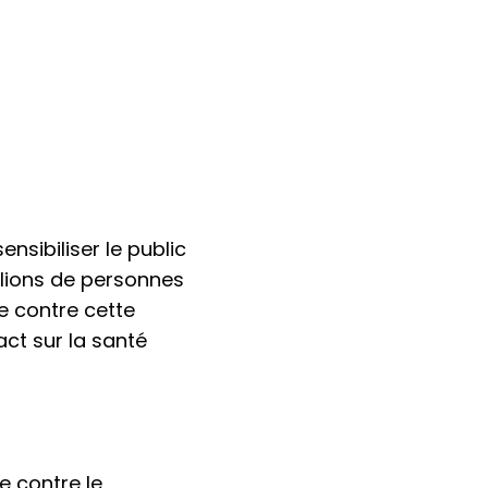
sibiliser le public
llions de personnes
e contre cette
ct sur la santé
e contre le