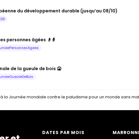
péenne du développement durable (jusqu’au 08/10)
EDD
les personnes âgées 👴👵
urneePersonnesAgees
ale de la gueule de bois 🤮
urneeGueuleDeBois
z à la Journée mondiale contre le paludisme pour un monde sans mal
DATES PAR MOIS
MARRONNI
er et