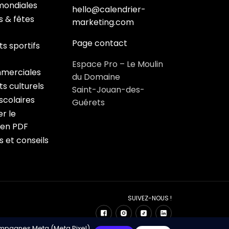
mondiales
hello@calendrier-
s & fêtes
marketing.com
Page contact
s sportifs
Espace Pro – Le Moulin
merciales
du Domaine
s culturels
Saint-Jouan-des-
colaires
Guérets
r le
 en PDF
s et conseils
SUIVEZ-NOUS !
ampagnes Meta (Meta Pixel).
ndrier Marketing – Développé avec ❤️ par Click&Digital