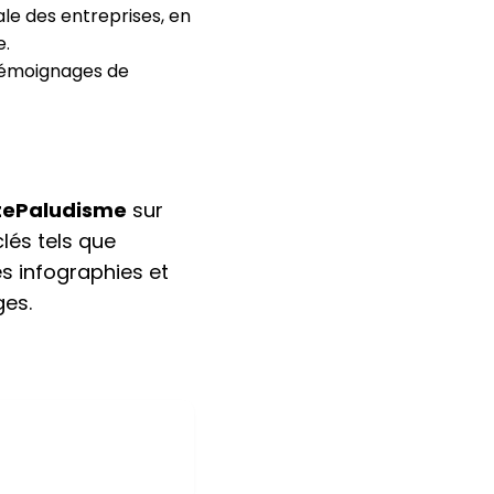
le des entreprises, en
e.
 témoignages de
tePaludisme
sur
lés tels que
es infographies et
ges.