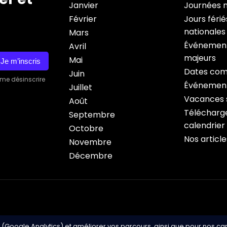
Janvier
Journées 
Février
Jours férié
nationales
Mars
Événement
Avril
majeurs
Mai
Je m’inscris
Dates com
Juin
 me désinscrire
Événement
Juillet
Vacances s
Août
Télécharge
Septembre
calendrier
Octobre
Nos article
Novembre
Décembre
 (Google Analytics) et améliorer vos parcours, ainsi que pour nos c
Copyright © 2026 Cale