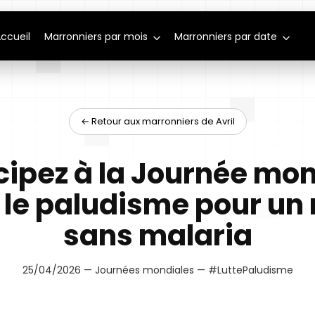
ccueil
Marronniers par mois
Marronniers par date
← Retour aux marronniers de Avril
cipez à la Journée mo
 le paludisme pour u
sans malaria
25/04/2026 — Journées mondiales — #LuttePaludisme