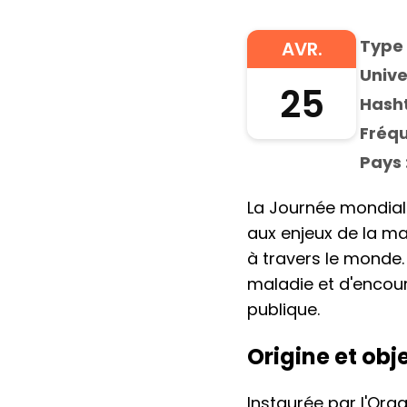
Type 
AVR.
Unive
25
Hasht
Fréqu
Pays 
La Journée mondiale
aux enjeux de la ma
à travers le monde.
maladie et d'encour
publique.
Origine et obj
Instaurée par l'Org