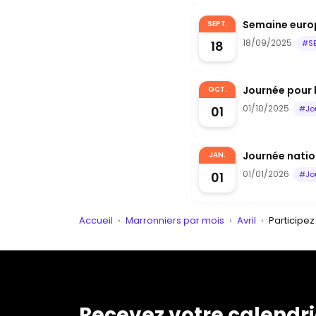
Semaine euro
SEPT.
18/09/2025
18
#S
Journée pour 
OCT.
01/10/2025
01
#Jo
Journée nation
JAN.
01/01/2026
01
#Jo
Accueil
›
Marronniers par mois
›
Avril
›
Participe
Recevez votre calendri