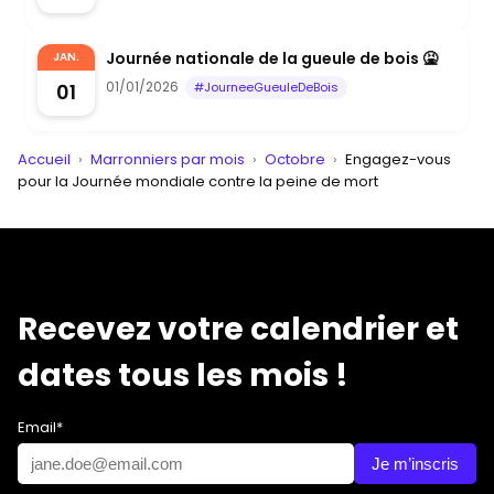
Journée nationale de la gueule de bois 🤮
JAN.
01/01/2026
01
#JourneeGueuleDeBois
Accueil
›
Marronniers par mois
›
Octobre
›
Engagez-vous
pour la Journée mondiale contre la peine de mort
Recevez votre calendrier et
dates tous les mois !
Email*
Je m’inscris