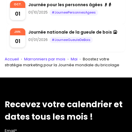
Journée pour les personnes âgées 👴👵
OCT.
01/10/2025
01
#JourneePersonnesAgees
Journée nationale de la gueule de bois 🤮
JAN.
01/01/2026
01
#JourneeGueuleDeBois
Accueil
›
Marronniers par mois
›
Mai
›
Boostez votre
stratégie marketing pour la Journée mondiale du bricolage
Recevez votre calendrier et
dates tous les mois !
Email*