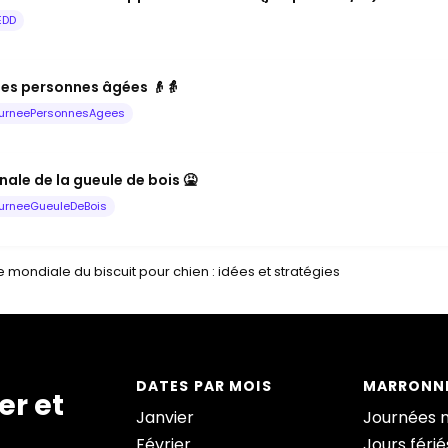
EDD
les personnes âgées 👴👵
urneePersonnesAgees
ale de la gueule de bois 🤮
urneeGueuleDeBois
 mondiale du biscuit pour chien : idées et stratégies
DATES PAR MOIS
MARRONNI
er et
Janvier
Journées 
Février
Jours férié