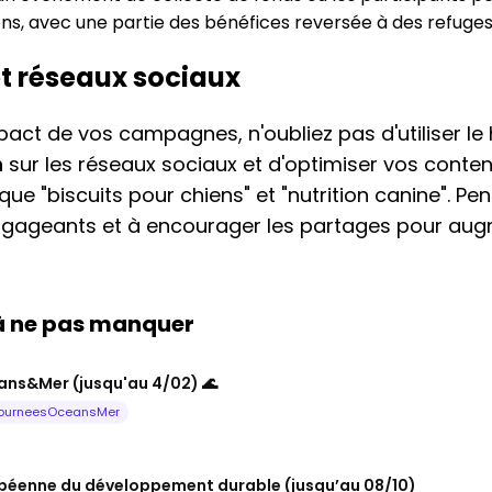
ens, avec une partie des bénéfices reversée à des refuge
et réseaux sociaux
pact de vos campagnes, n'oubliez pas d'utiliser le
n
sur les réseaux sociaux et d'optimiser vos cont
 que "biscuits pour chiens" et "nutrition canine". 
engageants et à encourager les partages pour aug
 à ne pas manquer
ns&Mer (jusqu'au 4/02) 🌊
ourneesOceansMer
péenne du développement durable (jusqu’au 08/10)