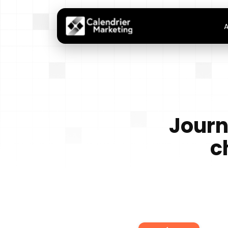
A
Journ
c