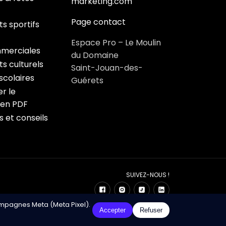
marketing.com
Page contact
s sportifs
Espace Pro – Le Moulin
merciales
du Domaine
s culturels
Saint-Jouan-des-
colaires
Guérets
r le
 en PDF
s et conseils
SUIVEZ-NOUS !
ampagnes Meta (Meta Pixel).
ndrier Marketing – Développé avec ❤️ par Click&Digital
Accepter
Refuser