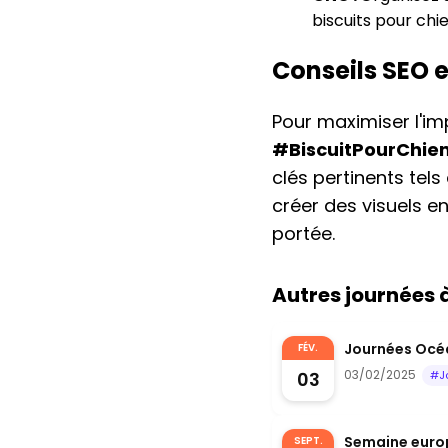
biscuits pour chi
Conseils SEO 
Pour maximiser l'im
#BiscuitPourChie
clés pertinents tels
créer des visuels 
portée.
Autres journées
Journées Océa
FÉV.
03/02/2025
03
#J
Semaine euro
SEPT.