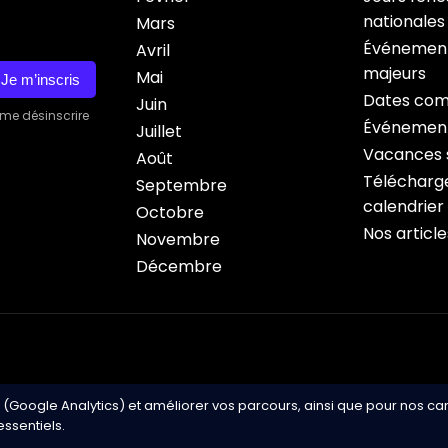
nationales
Mars
Événement
Avril
majeurs
Mai
Je m’inscris
Dates com
Juin
 me désinscrire
Événement
Juillet
Vacances s
Août
Télécharge
Septembre
calendrier
Octobre
Nos article
Novembre
Décembre
 (Google Analytics) et améliorer vos parcours, ainsi que pour nos c
Copyright © 2026 Cale
ssentiels.