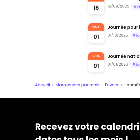
18/09/2025
18
#S
Journée pour 
OCT.
01/10/2025
01
#Jo
Journée nation
JAN.
01/01/2026
01
#Jo
Accueil
›
Marronniers par mois
›
Fevrier
›
Journée
Recevez votre calendri
dates tous les mois !