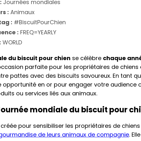
:
Journées mondiales
rs :
Animaux
ag :
#BiscuitPourChien
ence :
FREQ=YEARLY
:
WORLD
e du biscuit pour chien
se célèbre
chaque année
occasion parfaite pour les propriétaires de chiens 
e pattes avec des biscuits savoureux. En tant qu
e opportunité en or pour engager votre audience 
uits ou services liés aux animaux.
 Journée mondiale du biscuit pour ch
créée pour sensibiliser les propriétaires de chien
gourmandise de leurs animaux de compagnie
. El