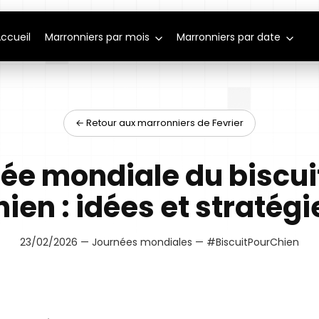
ccueil
Marronniers par mois
Marronniers par date
← Retour aux marronniers de Fevrier
ée mondiale du biscui
hien : idées et stratégi
23/02/2026 — Journées mondiales — #BiscuitPourChien