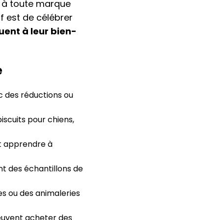
t à toute marque
f est de célébrer
uent à leur bien-
e
c des réductions ou
iscuits pour chiens,
nt apprendre à
nt des échantillons de
es ou des animaleries
euvent acheter des