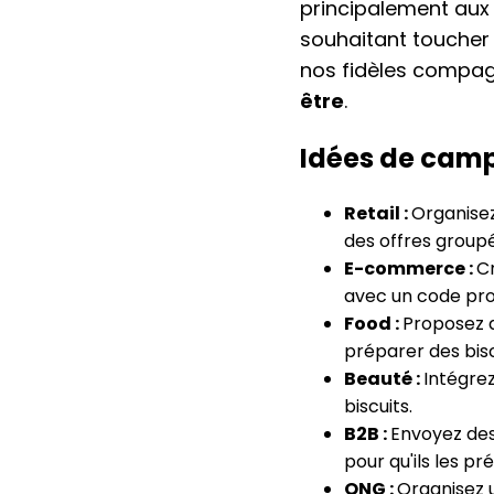
principalement aux
souhaitant toucher 
nos fidèles compa
être
.
Idées de camp
Retail :
Organisez
des offres group
E-commerce :
Cr
avec un code pr
Food :
Proposez d
préparer des bisc
Beauté :
Intégrez
biscuits.
B2B :
Envoyez des 
pour qu'ils les pr
ONG :
Organisez 