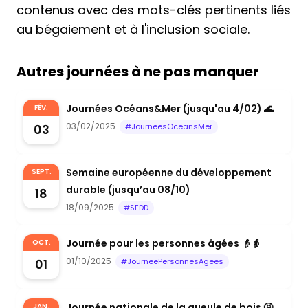
contenus avec des mots-clés pertinents liés
au bégaiement et à l'inclusion sociale.
Autres journées à ne pas manquer
Journées Océans&Mer (jusqu'au 4/02) 🌊
FÉV.
03/02/2025
03
#JourneesOceansMer
Semaine européenne du développement
SEPT.
durable (jusqu’au 08/10)
18
18/09/2025
#SEDD
Journée pour les personnes âgées 👴👵
OCT.
01/10/2025
01
#JourneePersonnesAgees
Journée nationale de la gueule de bois 🤮
JAN.