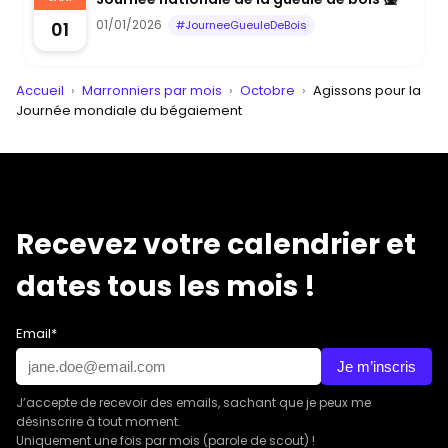
01/01/2026
01
#JourneeGueuleDeBois
Accueil
›
Marronniers par mois
›
Octobre
›
Agissons pour la
Journée mondiale du bégaiement
Recevez votre calendrier et
dates tous les mois !
Email*
Je m’inscris
J’accepte de recevoir des emails, sachant que je peux me
désinscrire à tout moment.
Uniquement une fois par mois (parole de scout) !