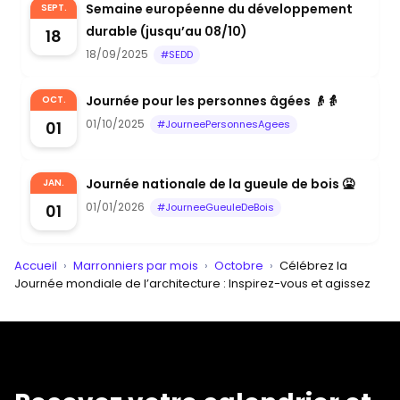
Semaine européenne du développement
SEPT.
durable (jusqu’au 08/10)
18
18/09/2025
#SEDD
Journée pour les personnes âgées 👴👵
OCT.
01/10/2025
01
#JourneePersonnesAgees
Journée nationale de la gueule de bois 🤮
JAN.
01/01/2026
01
#JourneeGueuleDeBois
Accueil
›
Marronniers par mois
›
Octobre
›
Célébrez la
Journée mondiale de l’architecture : Inspirez-vous et agissez