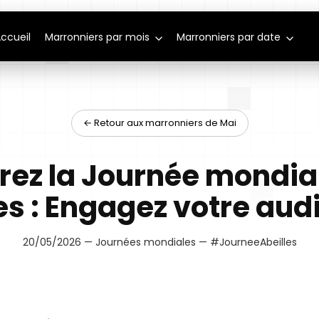
ccueil
Marronniers par mois
Marronniers par date
← Retour aux marronniers de Mai
rez la Journée mondia
es : Engagez votre aud
20/05/2026 — Journées mondiales — #JourneeAbeilles