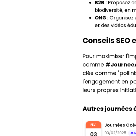
B2B :
Proposez des
biodiversité, en
ONG :
Organisez u
et des vidéos édu
Conseils SEO 
Pour maximiser l'im
comme
#JourneeA
clés comme "pollinis
l'engagement en pos
leurs propres initia
Autres journées
Journées Océa
FÉV.
03/02/2025
03
#J