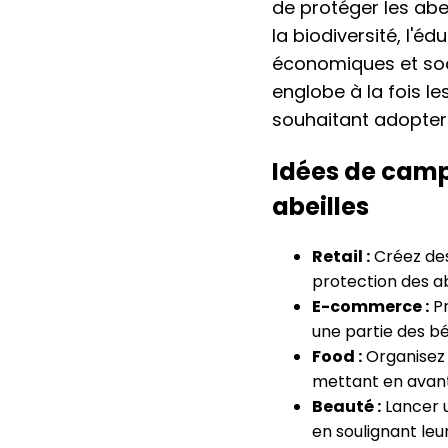
de protéger les abei
la biodiversité, l'é
économiques et soci
englobe à la fois l
souhaitant adopter
Idées de camp
abeilles
Retail :
Créez des
protection des a
E-commerce :
Pr
une partie des bé
Food :
Organisez 
mettant en avant 
Beauté :
Lancer u
en soulignant leur