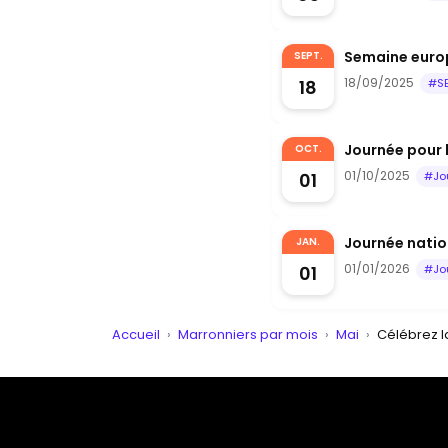
Semaine euro
SEPT.
18/09/2025
18
#S
Journée pour 
OCT.
01/10/2025
01
#Jo
Journée nation
JAN.
01/01/2026
01
#Jo
Accueil
›
Marronniers par mois
›
Mai
›
Célébrez l