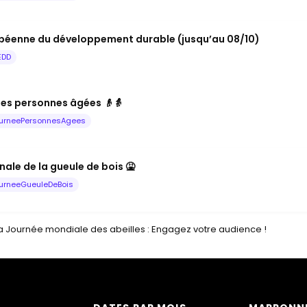
péenne du développement durable (jusqu’au 08/10)
EDD
les personnes âgées 👴👵
urneePersonnesAgees
ale de la gueule de bois 🤮
urneeGueuleDeBois
a Journée mondiale des abeilles : Engagez votre audience !