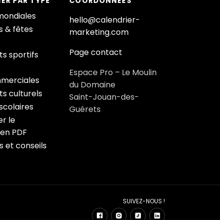
ER PAR TYPE
COORDONNÉES
mondiales
hello@calendrier-
s & fêtes
marketing.com
Page contact
s sportifs
Espace Pro – Le Moulin
merciales
du Domaine
s culturels
Saint-Jouan-des-
colaires
Guérets
r le
 en PDF
s et conseils
SUIVEZ-NOUS !