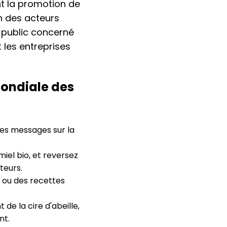
ent la promotion de
on des acteurs
e public concerné
 les entreprises
ondiale des
des messages sur la
iel bio, et reversez
teurs.
l ou des recettes
e la cire d'abeille,
nt.