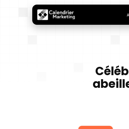
A
Céléb
abeill