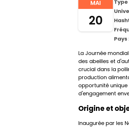
Type 
MAI
Unive
20
Hasht
Fréqu
Pays 
La Journée mondiale
des abeilles et d'a
crucial dans la polli
production alimenta
opportunité unique 
d'engagement enver
Origine et obj
Inaugurée par les Na