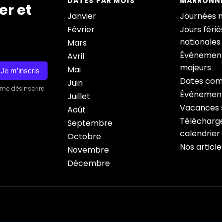
DATES PAR MOIS
MARRONNI
er et
Janvier
Journées 
Février
Jours férié
nationales
Mars
Événement
Avril
majeurs
Mai
Je m’inscris
Dates com
Juin
 me désinscrire
Événement
Juillet
Vacances s
Août
Télécharge
Septembre
calendrier
Octobre
Nos article
Novembre
Décembre