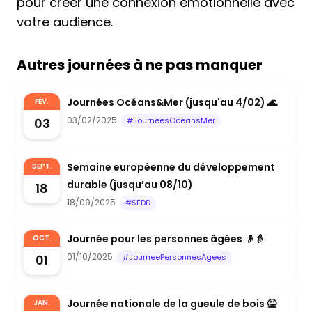
pour créer une connexion émotionnelle avec
votre audience.
Autres journées à ne pas manquer
Journées Océans&Mer (jusqu'au 4/02) 🌊
FÉV.
03/02/2025
03
#JourneesOceansMer
Semaine européenne du développement
SEPT.
durable (jusqu’au 08/10)
18
18/09/2025
#SEDD
Journée pour les personnes âgées 👴👵
OCT.
01/10/2025
01
#JourneePersonnesAgees
Journée nationale de la gueule de bois 🤮
JAN.