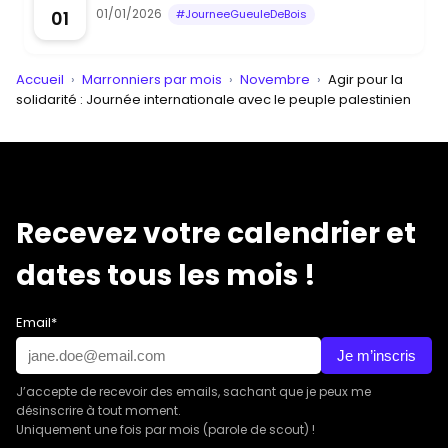
01/01/2026
01
#JourneeGueuleDeBois
Accueil
›
Marronniers par mois
›
Novembre
›
Agir pour la
solidarité : Journée internationale avec le peuple palestinien
Recevez votre calendrier et
dates tous les mois !
Email*
Je m’inscris
J’accepte de recevoir des emails, sachant que je peux me
désinscrire à tout moment.
Uniquement une fois par mois (parole de scout) !