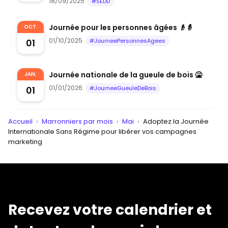
18/09/2025
#SEDD
Journée pour les personnes âgées 👴👵
OCT.
01/10/2025
01
#JourneePersonnesAgees
Journée nationale de la gueule de bois 🤮
JAN.
01/01/2026
01
#JourneeGueuleDeBois
Accueil
›
Marronniers par mois
›
Mai
›
Adoptez la Journée
Internationale Sans Régime pour libérer vos campagnes
marketing
Recevez votre calendrier et