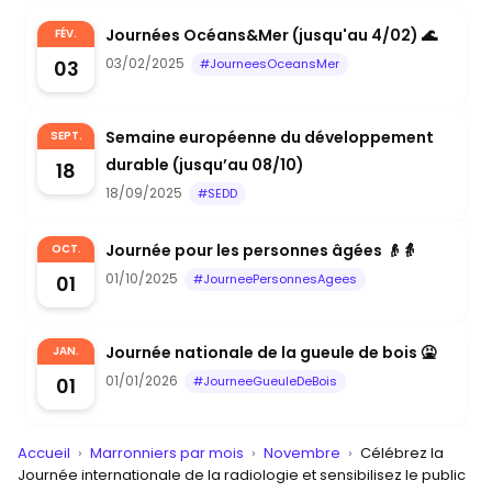
Journées Océans&Mer (jusqu'au 4/02) 🌊
FÉV.
03/02/2025
03
#JourneesOceansMer
Semaine européenne du développement
SEPT.
durable (jusqu’au 08/10)
18
18/09/2025
#SEDD
Journée pour les personnes âgées 👴👵
OCT.
01/10/2025
01
#JourneePersonnesAgees
Journée nationale de la gueule de bois 🤮
JAN.
01/01/2026
01
#JourneeGueuleDeBois
Accueil
›
Marronniers par mois
›
Novembre
›
Célébrez la
Journée internationale de la radiologie et sensibilisez le public