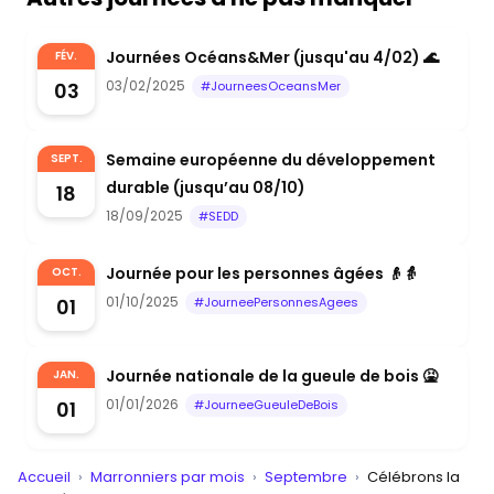
Journées Océans&Mer (jusqu'au 4/02) 🌊
FÉV.
03/02/2025
03
#JourneesOceansMer
Semaine européenne du développement
SEPT.
durable (jusqu’au 08/10)
18
18/09/2025
#SEDD
Journée pour les personnes âgées 👴👵
OCT.
01/10/2025
01
#JourneePersonnesAgees
Journée nationale de la gueule de bois 🤮
JAN.
01/01/2026
01
#JourneeGueuleDeBois
Accueil
›
Marronniers par mois
›
Septembre
›
Célébrons la