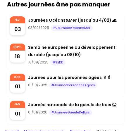
Autres journées à ne pas manquer
Journées Océans&Mer (jusqu'au 4/02) 🌊
FÉV.
03/02/2025
03
#JourneesOceansMer
Semaine européenne du développement
SEPT.
durable (jusqu’au 08/10)
18
18/09/2025
#SEDD
Journée pour les personnes âgées 👴👵
OCT.
01/10/2025
01
#JourneePersonnesAgees
Journée nationale de la gueule de bois 🤮
JAN.
01/01/2026
01
#JourneeGueuleDeBois