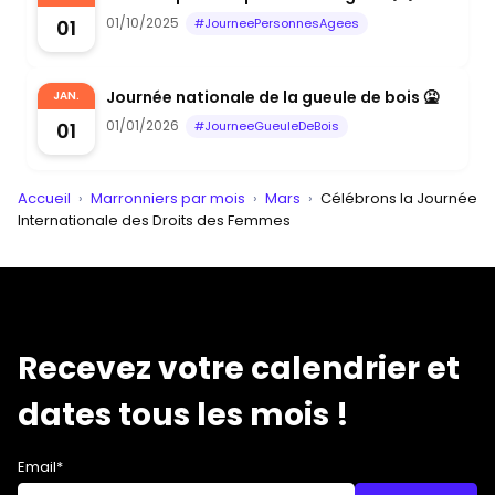
01/10/2025
01
#JourneePersonnesAgees
Journée nationale de la gueule de bois 🤮
JAN.
01/01/2026
01
#JourneeGueuleDeBois
Accueil
›
Marronniers par mois
›
Mars
›
Célébrons la Journée
Internationale des Droits des Femmes
Recevez votre calendrier et
dates tous les mois !
Email*