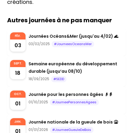
créations.
Autres journées à ne pas manquer
Journées Océans&Mer (jusqu'au 4/02) 🌊
FÉV.
03/02/2025
03
#JourneesOceansMer
Semaine européenne du développement
SEPT.
durable (jusqu’au 08/10)
18
18/09/2025
#SEDD
Journée pour les personnes âgées 👴👵
OCT.
01/10/2025
01
#JourneePersonnesAgees
Journée nationale de la gueule de bois 🤮
JAN.
01/01/2026
01
#JourneeGueuleDeBois