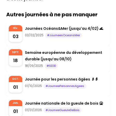
Autres journées à ne pas manquer
Journées Océans&Mer (jusqu'au 4/02) 🌊
FÉV.
03/02/2025
03
#JourneesOceansMer
Semaine européenne du développement
SEPT.
durable (jusqu’au 08/10)
18
18/09/2025
#SEDD
Journée pour les personnes âgées 👴👵
OCT.
01/10/2025
01
#JourneePersonnesAgees
Journée nationale de la gueule de bois 🤮
JAN.
01/01/2026
01
#JourneeGueuleDeBois