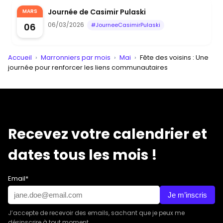
Journée de Casimir Pulaski
MARS
06/03/2026
06
#JourneeCasimirPulaski
Accueil
›
Marronniers par mois
›
Mai
›
Fête des voisins : Une
journée pour renforcer les liens communautaires
Recevez votre calendrier et
dates tous les mois !
Email*
Je m’inscris
J’accepte de recevoir des emails, sachant que je peux me
désinscrire à tout moment.