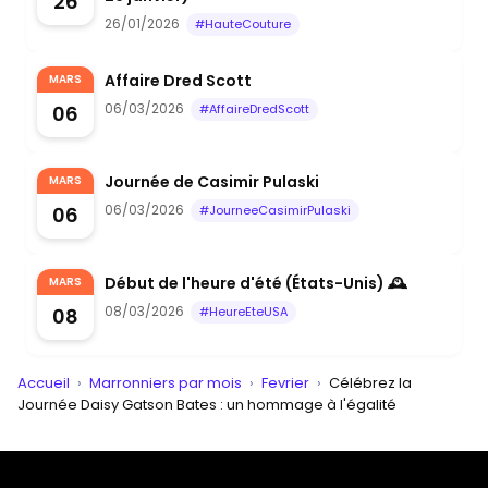
26
26/01/2026
#HauteCouture
Affaire Dred Scott
MARS
06/03/2026
06
#AffaireDredScott
Journée de Casimir Pulaski
MARS
06/03/2026
06
#JourneeCasimirPulaski
Début de l'heure d'été (États-Unis) 🕰️
MARS
08/03/2026
08
#HeureEteUSA
Accueil
›
Marronniers par mois
›
Fevrier
›
Célébrez la
Journée Daisy Gatson Bates : un hommage à l'égalité