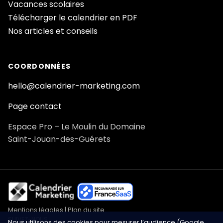
Vacances scolaires
Télécharger le calendrier en PDF
Nos articles et conseils
COORDONNÉES
hello@calendrier-marketing.com
Page contact
Espace Pro – Le Moulin du Domaine
Saint-Jouan-des-Guérets
Mentions légales
|
Plan du site
SUIVEZ-NOUS !
Nous utilisons des cookies pour mesurer l’audience (Google