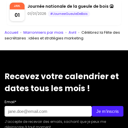
Journée nationale de la gueule de bois 🤮
JAN.
01/01/2026
01
#JourneeGueuleDeBois
Accueil
›
Marronniers par mois
›
Avril
›
Célébrez la Fête des
secrétaires : idées et stratégies marketing
Recevez votre calendrier et
dates tous les mois !
Email*
Je m’inscris
J’accepte de recevoir des emails, sachant que je peux me
désinscrire à tout moment.