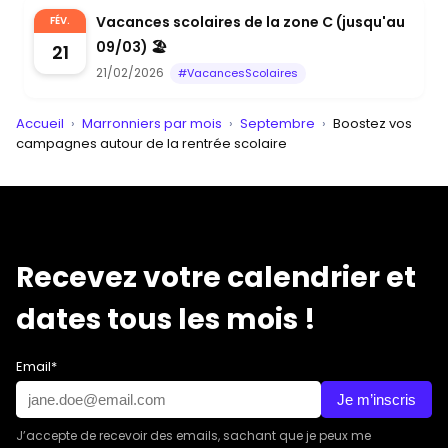
Vacances scolaires de la zone C (jusqu'au
FÉV.
09/03) 🏖️
21
21/02/2026
#VacancesScolaires
Accueil
›
Marronniers par mois
›
Septembre
›
Boostez vos
campagnes autour de la rentrée scolaire
Recevez votre calendrier et
dates tous les mois !
Email*
Je m’inscris
J’accepte de recevoir des emails, sachant que je peux me