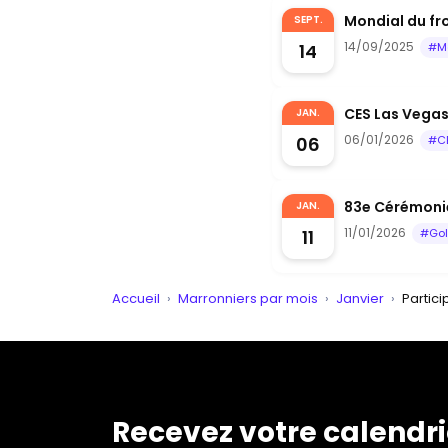
Mondial du fro
SEPT.
14/09/2025
14
#M
CES Las Vegas 
JAN.
06/01/2026
06
#C
83e Cérémonie
JAN.
11/01/2026
11
#Gol
Accueil
›
Marronniers par mois
›
Janvier
›
Partici
Recevez votre calendri