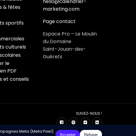
hello@calendrier-
s & fêtes
marketing.com
Page contact
s sportifs
Espace Pro – Le Moulin
merciales
du Domaine
s culturels
Saint-Jouan-des-
colaires
Guérets
r le
 en PDF
s et conseils
SUIVEZ-NOUS !
ampagnes Meta (Meta Pixel).
ndrier Marketing – Développé avec ❤️ par Click&Digital
Accepter
Refuser