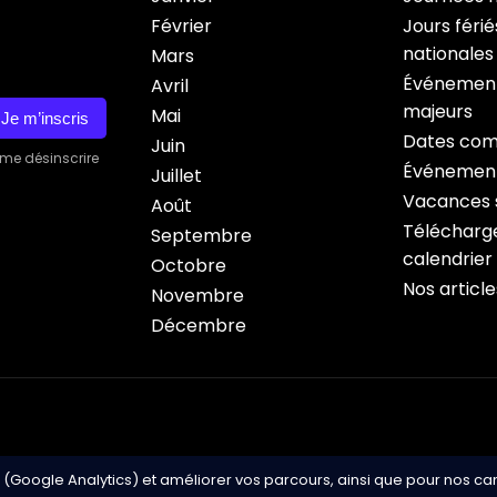
Février
Jours férié
nationales
Mars
Événement
Avril
majeurs
Mai
Je m’inscris
Dates com
Juin
 me désinscrire
Événement
Juillet
Vacances s
Août
Télécharge
Septembre
calendrier
Octobre
Nos article
Novembre
Décembre
 (Google Analytics) et améliorer vos parcours, ainsi que pour nos c
Copyright © 2026 Cale