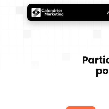
A
Parti
po