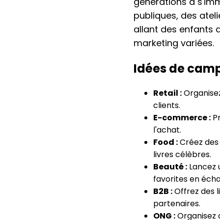
générations à s'imme
publiques, des ateli
allant des enfants a
marketing variées.
Idées de camp
Retail :
Organisez
clients.
E-commerce :
Pr
l'achat.
Food :
Créez des s
livres célèbres.
Beauté :
Lancez u
favorites en écha
B2B :
Offrez des l
partenaires.
ONG :
Organisez 