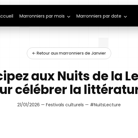
ccueil
Marronniers par mois
Marronniers par date
← Retour aux marronniers de Janvier
cipez aux Nuits de la L
ur célébrer la littératur
21/01/2026 — Festivals culturels — #NuitsLecture