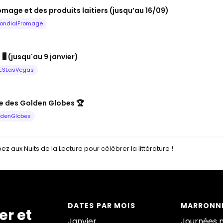
mage et des produits laitiers (jusqu’au 16/09)
ondialFromage
️ (jusqu'au 9 janvier)
ESLasVegas
 des Golden Globes 🏆
denGlobes
pez aux Nuits de la Lecture pour célébrer la littérature !
DATES PAR MOIS
MARRONNI
er et
Janvier
Journées 