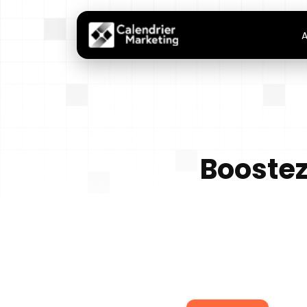
A
Boostez