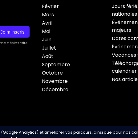
Février
Jours férié
nationales
Mars
Événement
Avril
majeurs
Mai
Je m’inscris
Dates com
Juin
 me désinscrire
Événement
Juillet
Vacances s
Août
Télécharge
Septembre
calendrier
Octobre
Nos article
Novembre
Décembre
 (Google Analytics) et améliorer vos parcours, ainsi que pour nos c
Copyright © 2026 Cale