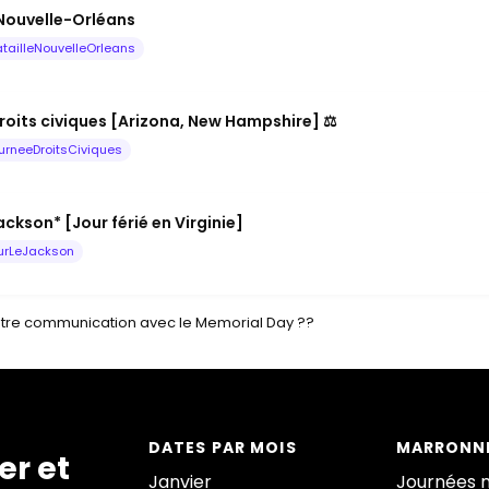
 Nouvelle-Orléans
tailleNouvelleOrleans
roits civiques [Arizona, New Hampshire] ⚖️
urneeDroitsCiviques
ckson* [Jour férié en Virginie]
urLeJackson
tre communication avec le Memorial Day ??
DATES PAR MOIS
MARRONNI
er et
Janvier
Journées 