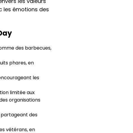
nvers les valeurs
ec les émotions des
Day
, comme des barbecues,
uits phares, en
encourageant les
ion limitée aux
des organisations
n partageant des
es vétérans, en