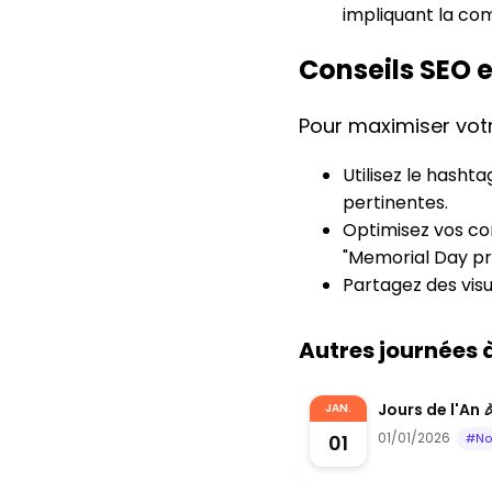
impliquant la c
Conseils SEO 
Pour maximiser votr
Utilisez le hasht
pertinentes.
Optimisez vos con
"Memorial Day pr
Partagez des visu
Autres journées
Jours de l'An 
JAN.
01/01/2026
01
#No