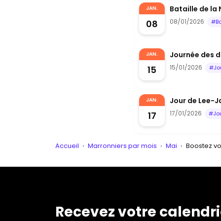
Bataille de la
JAN.
08/01/2026
08
#Ba
Journée des d
JAN.
15/01/2026
15
#Jo
Jour de Lee-Ja
JAN.
17/01/2026
17
#Jo
Accueil
›
Marronniers par mois
›
Mai
›
Boostez vo
Recevez votre calendri