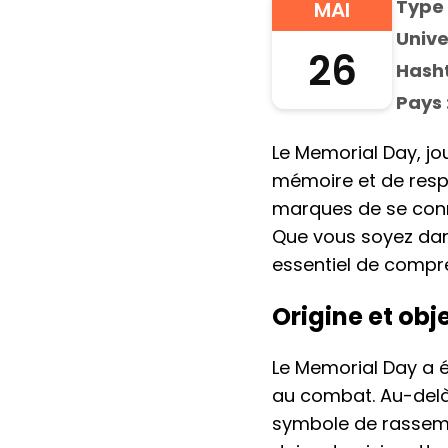
Type 
MAI
Unive
26
Hasht
Pays 
Le Memorial Day, j
mémoire et de resp
marques de se conn
Que vous soyez dans
essentiel de compre
Origine et obj
Le Memorial Day a 
au combat. Au-delà
symbole de rassemb