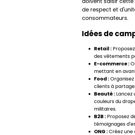
doivent saisir cett
de respect et d'uni
consommateurs.
Idées de cam
Retail :
Proposez 
des vêtements pa
E-commerce :
Of
mettant en avant 
Food :
Organisez 
clients à partage
Beauté :
Lancez u
couleurs du drap
militaires.
B2B :
Proposez de
témoignages d'emp
ONG :
Créez une c