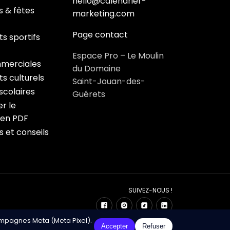
hello@calendrier-
s & fêtes
marketing.com
Page contact
s sportifs
Espace Pro – Le Moulin
merciales
du Domaine
s culturels
Saint-Jouan-des-
colaires
Guérets
r le
 en PDF
s et conseils
SUIVEZ-NOUS !
ampagnes Meta (Meta Pixel).
ndrier Marketing – Développé avec ❤️ par Click&Digital
Accepter
Refuser