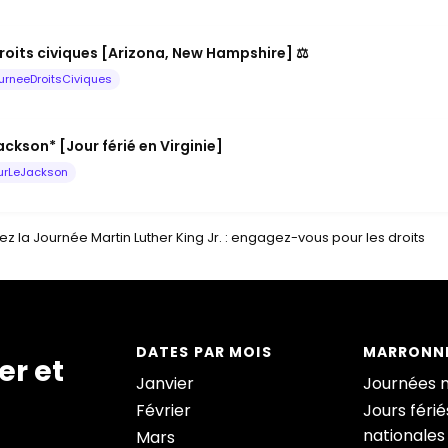
roits civiques [Arizona, New Hampshire] ⚖️
urneeDroitsCiviques
ckson* [Jour férié en Virginie]
urLeJackson
z la Journée Martin Luther King Jr. : engagez-vous pour les droits
DATES PAR MOIS
MARRONNI
er et
Janvier
Journées 
Février
Jours férié
nationales
Mars