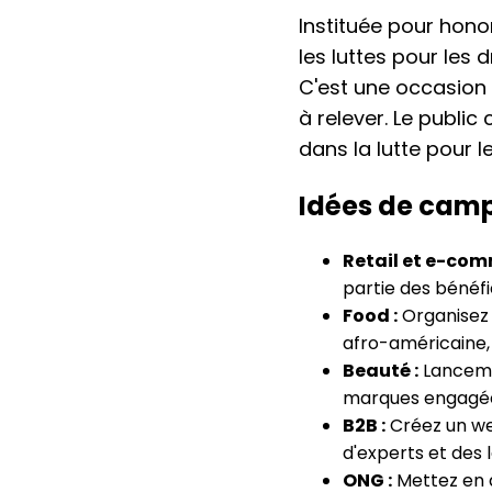
Instituée pour honor
les luttes pour les 
C'est une occasion p
à relever. Le publi
dans la lutte pour l
Idées de camp
Retail et e-com
partie des bénéfi
Food :
Organisez 
afro-américaine,
Beauté :
Lanceme
marques engagées 
B2B :
Créez un web
d'experts et des 
ONG :
Mettez en a