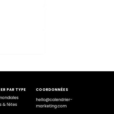
ER PAR TYPE
COORDONNÉES
mondiales
hello@calendrier-
s & fêtes
marketing.com