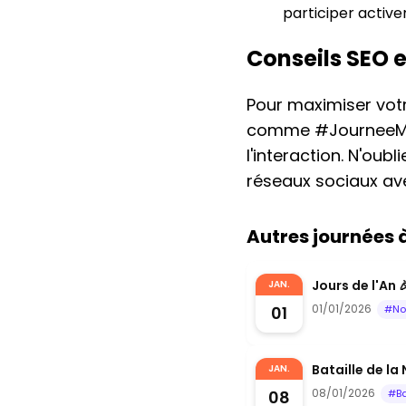
participer activ
Conseils SEO 
Pour maximiser votre
comme #JourneeMLK
l'interaction. N'oub
réseaux sociaux ave
Autres journées
Jours de l'An 
JAN.
01/01/2026
01
#No
Bataille de la
JAN.
08/01/2026
08
#Ba