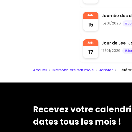
Journée des d
JAN.
15/01/2026
15
#Jo
Jour de Lee-Ja
JAN.
17/01/2026
17
#Jo
Accueil
›
Marronniers par mois
›
Janvier
›
Célébre
Recevez votre calendri
dates tous les mois !