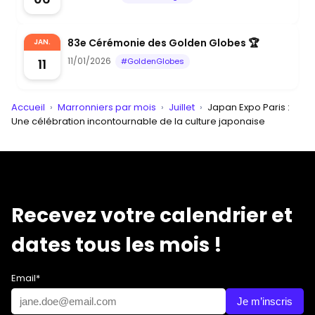
83e Cérémonie des Golden Globes 🏆
JAN.
11/01/2026
11
#GoldenGlobes
Accueil
›
Marronniers par mois
›
Juillet
›
Japan Expo Paris :
Une célébration incontournable de la culture japonaise
Recevez votre calendrier et
dates tous les mois !
Email*
Je m’inscris