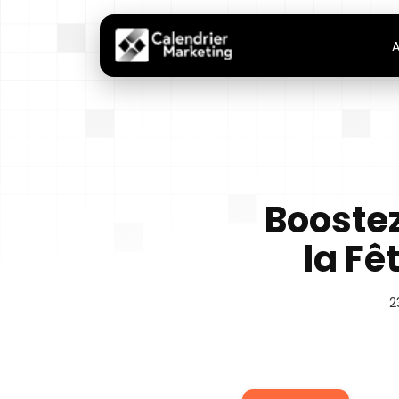
A
Boostez
la Fê
2