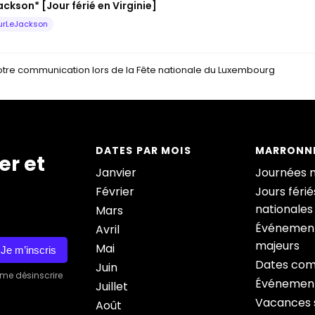
ckson* [Jour férié en Virginie]
urLeJackson
otre communication lors de la Fête nationale du Luxembourg
DATES PAR MOIS
MARRONNI
er et
Janvier
Journées 
Février
Jours férié
nationales
Mars
Événement
Avril
majeurs
Mai
Je m’inscris
Dates com
Juin
 me désinscrire
Événement
Juillet
Vacances s
Août