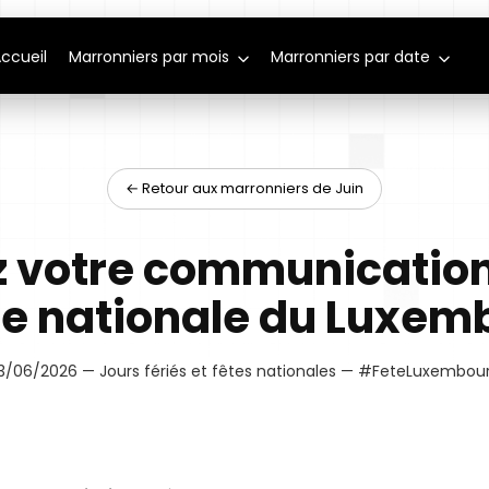
ccueil
Marronniers par mois
Marronniers par date
← Retour aux marronniers de Juin
 votre communication
te nationale du Luxe
3/06/2026 — Jours fériés et fêtes nationales — #FeteLuxembou