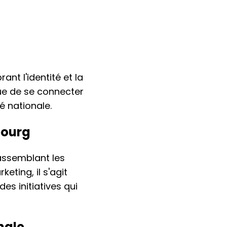
nt l'identité et la
ue de se connecter
é nationale.
bourg
assemblant les
eting, il s'agit
es initiatives qui
nale