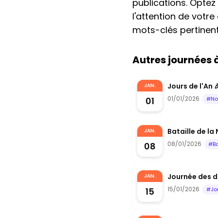
publications. Optez
l'attention de votre
mots-clés pertinent
Autres journées
Jours de l'An 
JAN.
01/01/2026
01
#No
Bataille de la
JAN.
08/01/2026
08
#Ba
Journée des d
JAN.
15/01/2026
15
#Jo