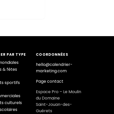
ER PAR TYPE
COORDONNÉES
mondiales
hello@calendrier-
s & fêtes
marketing.com
Page contact
s sportifs
Espace Pro – Le Moulin
merciales
du Domaine
s culturels
Saint-Jouan-des-
colaires
Guérets