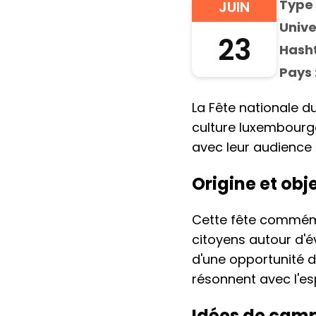
Type 
JUIN
Unive
23
Hasht
Pays 
La Fête nationale d
culture luxembourg
avec leur audience 
Origine et obj
Cette fête commémo
citoyens autour d'év
d'une opportunité d
résonnent avec l'esp
Idées de camp