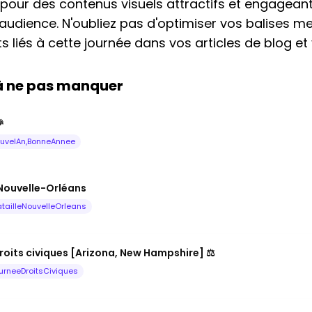
 pour des contenus visuels attractifs et engagean
 audience. N'oubliez pas d'optimiser vos balises me
s liés à cette journée dans vos articles de blog et
 à ne pas manquer

uvelAn,BonneAnnee
 Nouvelle-Orléans
tailleNouvelleOrleans
roits civiques [Arizona, New Hampshire] ⚖️
urneeDroitsCiviques