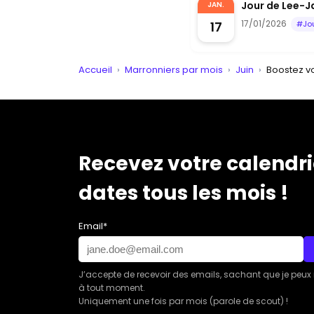
Jour de Lee-Ja
JAN.
17/01/2026
17
#Jo
Accueil
›
Marronniers par mois
›
Juin
›
Boostez v
Recevez votre calendri
dates tous les mois !
Email*
J’accepte de recevoir des emails, sachant que je peux
à tout moment.
Uniquement une fois par mois (parole de scout) !