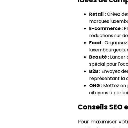
Retail :
Créez des
marques luxembo
E-commerce :
Pr
réductions sur de
Food :
Organisez 
luxembourgeois, 
Beauté :
Lancer d
spécial pour l'oc
B2B :
Envoyez des
représentant la 
ONG :
Mettez en p
citoyens à parti
Conseils SEO 
Pour maximiser votre