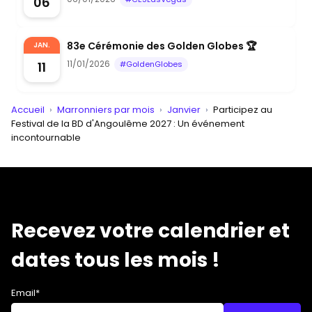
06
83e Cérémonie des Golden Globes 🏆
JAN.
11/01/2026
11
#GoldenGlobes
Accueil
›
Marronniers par mois
›
Janvier
›
Participez au
Festival de la BD d'Angoulême 2027 : Un événement
incontournable
Recevez votre calendrier et
dates tous les mois !
Email*