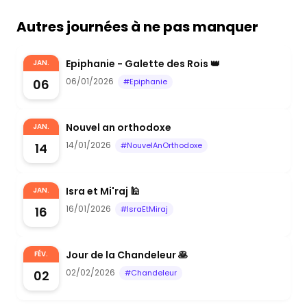
Autres journées à ne pas manquer
Epiphanie - Galette des Rois 👑
JAN.
06/01/2026
06
#Epiphanie
Nouvel an orthodoxe
JAN.
14/01/2026
14
#NouvelAnOrthodoxe
Isra et Mi'raj 🕌
JAN.
16/01/2026
16
#IsraEtMiraj
Jour de la Chandeleur 🥞
FÉV.
02/02/2026
02
#Chandeleur