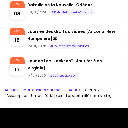
Bataille de la Nouvelle-Orléans
JAN.
08/01/2026
08
#BatailleNouvelleOrleans
Journée des droits civiques [Arizona, New
JAN.
Hampshire] ⚖️
15
15/01/2026
#JourneeDroitsCiviques
Jour de Lee-Jackson* [Jour férié en
JAN.
Virginie]
17
17/01/2026
#JourLeJackson
Accueil
›
Marronniers par mois
›
Aout
›
Célébrez
l'Assomption : Un jour férié plein d'opportunités marketing