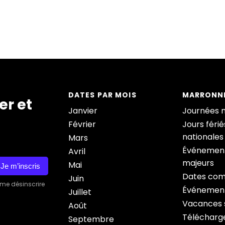
DATES PAR MOIS
MARRONNI
er et
Janvier
Journées 
Février
Jours férié
nationales
Mars
Événement
Avril
majeurs
Mai
Je m’inscris
Dates com
Juin
 me désinscrire
Événement
Juillet
Vacances s
Août
Télécharge
Septembre