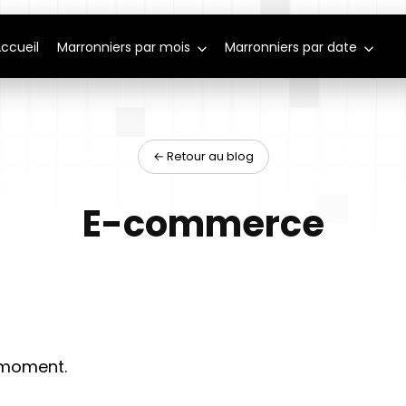
ccueil
Marronniers par mois
Marronniers par date
← Retour au blog
E-commerce
e moment.