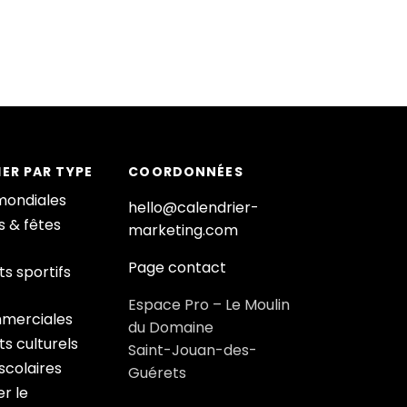
ER PAR TYPE
COORDONNÉES
mondiales
hello@calendrier-
s & fêtes
marketing.com
Page contact
s sportifs
Espace Pro – Le Moulin
merciales
du Domaine
s culturels
Saint-Jouan-des-
colaires
Guérets
r le